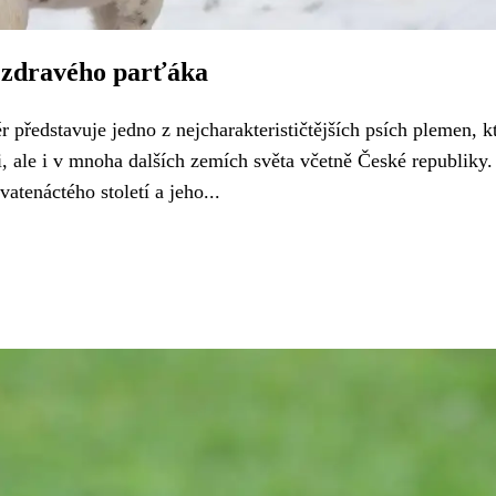
t zdravého parťáka
ér představuje jedno z nejcharakterističtějších psích plemen, kt
i, ale i v mnoha dalších zemích světa včetně České republiky.
atenáctého století a jeho...