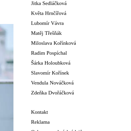
Jitka Sedláčková
Květa Hrnčířová
Lubomír Vávra
Matěj Třešňák
Miloslava Kořínková
Radim Pospíchal
Šárka Holoubková
Slavomír Kořínek
Vendula Nováčková
Zdeňka Dvořáčková
Kontakt
Reklama