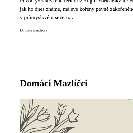
Původ yorkšírského teriéra v Anglii Yorkšírský teriér
jak ho dnes známe, má své kořeny pevně zakořeněn
v průmyslovém severu...
Domácí mazlíčci
Domácí Mazlíčci