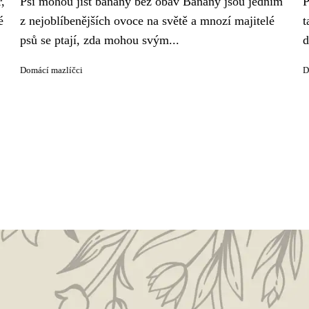
,
Psi mohou jíst banány bez obav Banány jsou jedním
P
é
z nejoblíbenějších ovoce na světě a mnozí majitelé
t
psů se ptají, zda mohou svým...
d
Domácí mazlíčci
D