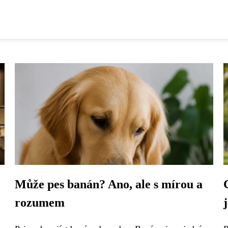
Může pes banán? Ano, ale s mírou a
rozumem