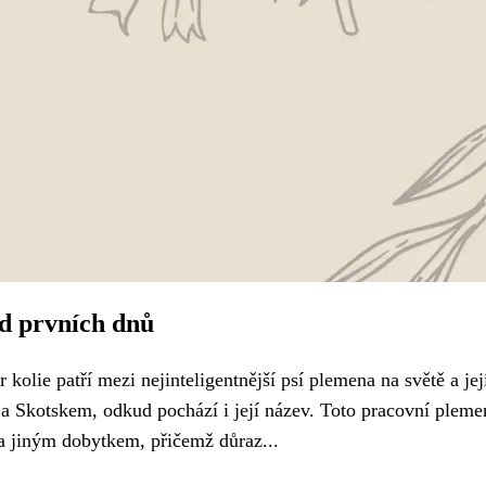
od prvních dnů
kolie patří mezi nejinteligentnější psí plemena na světě a jej
í a Skotskem, odkud pochází i její název. Toto pracovní plem
i a jiným dobytkem, přičemž důraz...