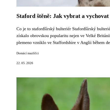
Staford štěně: Jak vybrat a vychova
Co je to stafordšírský bulteriér Stafordšírský bulteri
získalo obrovskou popularitu nejen ve Velké Británi
plemeno vzniklo ve Staffordshire v Anglii během dev
Domácí mazlíčci
22. 05. 2026