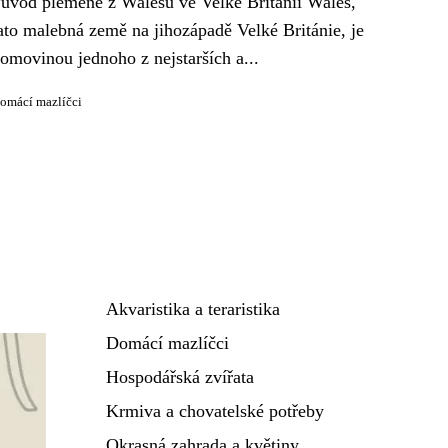
ůvod plemene z Walesu ve Velké Británii Wales,
ato malebná země na jihozápadě Velké Británie, je
omovinou jednoho z nejstarších a...
omácí mazlíčci
Akvaristika a teraristika
Domácí mazlíčci
Hospodářská zvířata
Krmiva a chovatelské potřeby
Okrasná zahrada a květiny