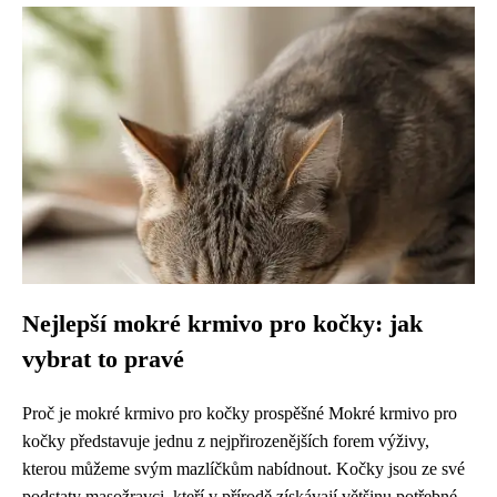
Nejlepší mokré krmivo pro kočky: jak
vybrat to pravé
Proč je mokré krmivo pro kočky prospěšné Mokré krmivo pro
kočky představuje jednu z nejpřirozenějších forem výživy,
kterou můžeme svým mazlíčkům nabídnout. Kočky jsou ze své
podstaty masožravci, kteří v přírodě získávají většinu potřebné