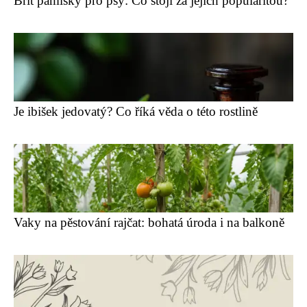
Brit pamlsky pro psy: Co stojí za jejich popularitou?
Je ibišek jedovatý? Co říká věda o této rostlině
Vaky na pěstování rajčat: bohatá úroda i na balkoně