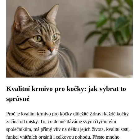
Kvalitní krmivo pro kočky: jak vybrat to
správné
Proč je kvalitní krmivo pro kočky důležité Zdraví každé kočky
začíná od misky. To, co denně dáváme svým čtyřnohým
společníkům, má přímý vliv na délku jejich života, kvalitu srsti,
funkci vnitřních orgánů i celkovou pohodu. Přesto mnoho