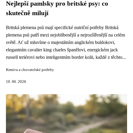
Nejlepší pamlsky pro britské psy: co
skutečně milují
Britská plemena psů mají specifické nutriční potřeby Britská
plemena psů patří mezi nejoblíbenější a nejrozšířenější na celém
světě. Ať už mluvíme o majestátním anglickém buldokovi,
elegantním cavalier king charles španělovi, energickém jack
russell teriérovi nebo inteligentním border kolii, každé z těchto...
Krmiva a chovatelské potřeby
10. 06. 2026