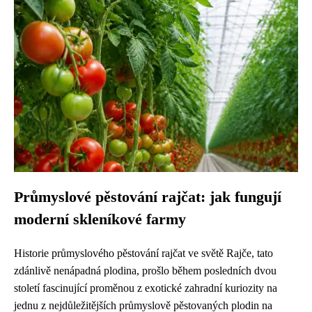
Průmyslové pěstování rajčat: jak fungují
moderní skleníkové farmy
Historie průmyslového pěstování rajčat ve světě Rajče, tato
zdánlivě nenápadná plodina, prošlo během posledních dvou
století fascinující proměnou z exotické zahradní kuriozity na
jednu z nejdůležitějších průmyslově pěstovaných plodin na