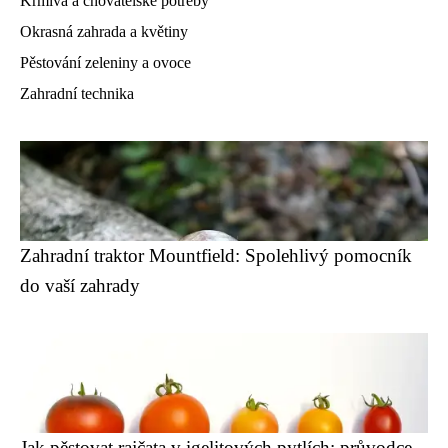
Krmiva a chovatelské potřeby
Okrasná zahrada a květiny
Pěstování zeleniny a ovoce
Zahradní technika
Zahradní traktor Mountfield: Spolehlivý pomocník
do vaší zahrady
Jak pěstovat rajčata v igelitových pytlích: průvodce