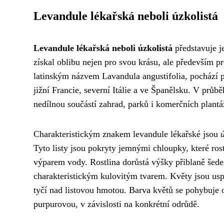
Levandule lékařská neboli úzkolistá
Levandule lékařská neboli úzkolistá
představuje je
získal oblibu nejen pro svou krásu, ale především p
latinským názvem Lavandula angustifolia, pochází 
jižní Francie, severní Itálie a ve Španělsku. V průbě
nedílnou součástí zahrad, parků i komerčních plantá
Charakteristickým znakem levandule lékařské jsou
Tyto listy jsou pokryty jemnými chloupky, které ros
výparem vody. Rostlina dorůstá výšky přiblaně šedes
charakteristickým kulovitým tvarem. Květy jsou usp
tyčí nad listovou hmotou. Barva květů se pohybuje o
purpurovou, v závislosti na konkrétní odrůdě.