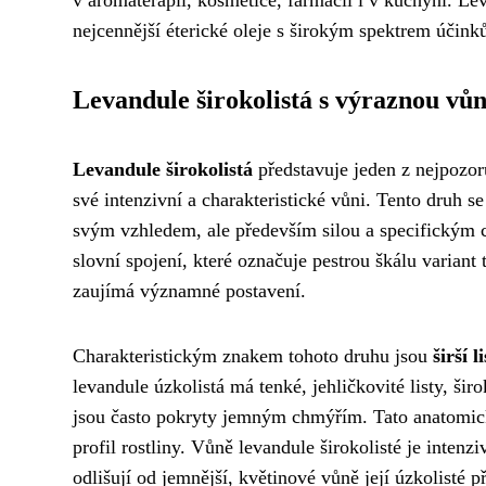
nejcennější éterické oleje s širokým spektrem účink
Levandule širokolistá s výraznou vůn
Levandule širokolistá
představuje jeden z nejpozor
své intenzivní a charakteristické vůni. Tento druh s
svým vzhledem, ale především silou a specifickým 
slovní spojení, které označuje pestrou škálu variant 
zaujímá významné postavení.
Charakteristickým znakem tohoto druhu jsou
širší l
levandule úzkolistá má tenké, jehličkovité listy, širo
jsou často pokryty jemným chmýřím. Tato anatomick
profil rostliny. Vůně levandule širokolisté je inten
odlišují od jemnější, květinové vůně její úzkolisté p