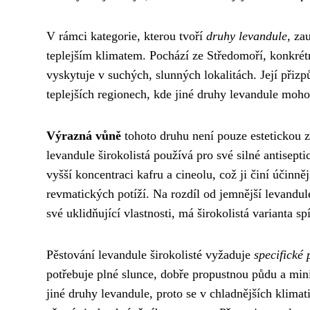
V rámci kategorie, kterou tvoří
druhy levandule
, za
teplejším klimatem. Pochází ze Středomoří, konkrétn
vyskytuje v suchých, slunných lokalitách. Její přiz
teplejších regionech, kde jiné druhy levandule moh
Výrazná vůně
tohoto druhu není pouze estetickou zá
levandule širokolistá používá pro své silné antisepti
vyšší koncentraci kafru a cineolu, což ji činí účinně
revmatických potíží. Na rozdíl od jemnější levandule
své uklidňující vlastnosti, má širokolistá varianta sp
Pěstování levandule širokolisté vyžaduje
specifické
potřebuje plné slunce, dobře propustnou půdu a mini
jiné druhy levandule, proto se v chladnějších klim