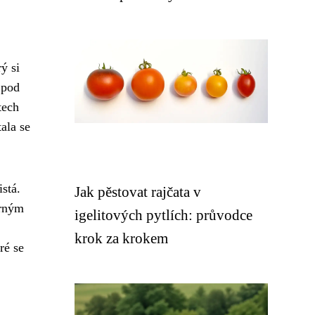
ý si
 pod
tech
tala se
istá.
Jak pěstovat rajčata v
ěrným
igelitových pytlích: průvodce
krok za krokem
ré se