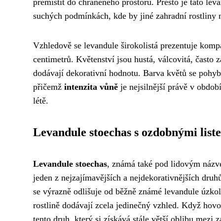
přemístit do chráněného prostoru. Přesto je tato le
suchých podmínkách, kde by jiné zahradní rostliny 
Vzhledově se levandule širokolistá prezentuje kompa
centimetrů. Květenství jsou hustá, válcovitá, často 
dodávají dekorativní hodnotu. Barva květů se pohybu
přičemž
intenzita vůně
je nejsilnější právě v obdob
létě.
Levandule stoechas s ozdobnými list
Levandule stoechas
, známá také pod lidovým náz
jeden z nejzajímavějších a nejdekorativnějších dru
se výrazně odlišuje od běžně známé levandule úzkol
rostlině dodávají zcela jedinečný vzhled. Když ho
tento druh, který si získává stále větší oblibu mezi 