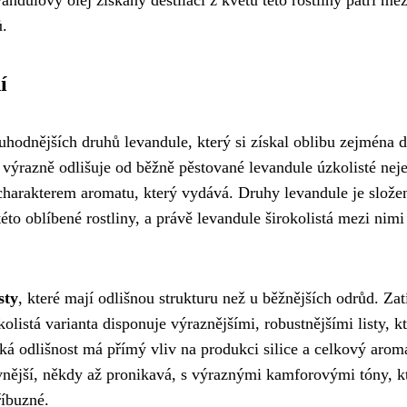
ů.
í
uhodnějších druhů levandule, který si získal oblibu zejména 
e výrazně odlišuje od běžně pěstované levandule úzkolisté nej
charakterem aromatu, který vydává. Druhy levandule je slože
této oblíbené rostliny, a právě levandule širokolistá mezi nimi
isty
, které mají odlišnou strukturu než u běžnějších odrůd. Za
kolistá varianta disponuje výraznějšími, robustnějšími listy, k
á odlišnost má přímý vliv na produkci silice a celkový arom
zivnější, někdy až pronikavá, s výraznými kamforovými tóny, kt
říbuzné.