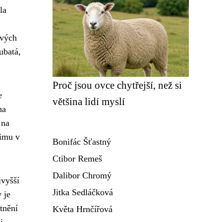
la
ových
ubatá,
Proč jsou ovce chytřejší, než si
e
většina lidí myslí
na
 na
zimu v
Bonifác Šťastný
Ctibor Remeš
Dalibor Chromý
jvyšší
Jitka Sedláčková
 je
tnění
Květa Hrnčířová
i