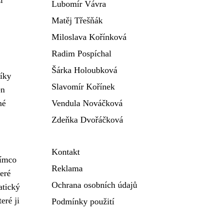
Lubomír Vávra
Matěj Třešňák
Miloslava Kořínková
Radim Pospíchal
Šárka Holoubková
díky
Slavomír Kořínek
en
né
Vendula Nováčková
Zdeňka Dvořáčková
Kontakt
tímco
Reklama
teré
Ochrana osobních údajů
atický
eré ji
Podmínky použití