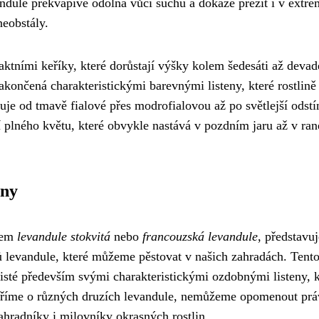
vandule překvapivě odolná vůči suchu a dokáže přežít i v extr
neobstály.
ktními keříky, které dorůstají výšky kolem šedesáti až devad
zakončená charakteristickými barevnými listeny, které rostlině
je od tmavě fialové přes modrofialovou až po světlejší odstí
í plného květu, které obvykle nastává v pozdním jaru až v ra
eny
vem
levandule stokvitá
nebo
francouzská levandule
, představuj
hů levandule, které můžeme pěstovat v našich zahradách. Tent
isté především svými charakteristickými ozdobnými listeny, k
voříme o různých druzích levandule, nemůžeme opomenout prá
zahradníky i milovníky okrasných rostlin.