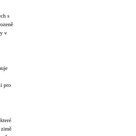
ech s
rozeně
dy v
huje
i pro
které
v zimě