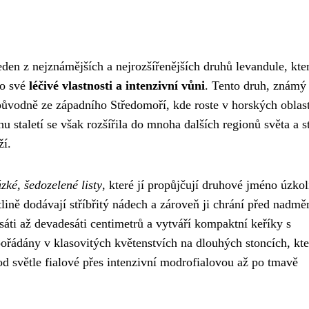
den z nejznámějších a nejrozšířenějších druhů levandule, kter
ro své
léčivé vlastnosti a intenzivní vůni
. Tento druh, známý
původně ze západního Středomoří, kde roste v horských oblas
hu staletí se však rozšířila do mnoha dalších regionů světa a s
ží.
úzké, šedozelené listy
, které jí propůjčují druhové jméno úzkol
tlině dodávají stříbřitý nádech a zároveň ji chrání před nadm
áti až devadesáti centimetrů a vytváří kompaktní keříky s
ořádány v klasovitých květenstvích na dlouhých stoncích, kte
d světle fialové přes intenzivní modrofialovou až po tmavě