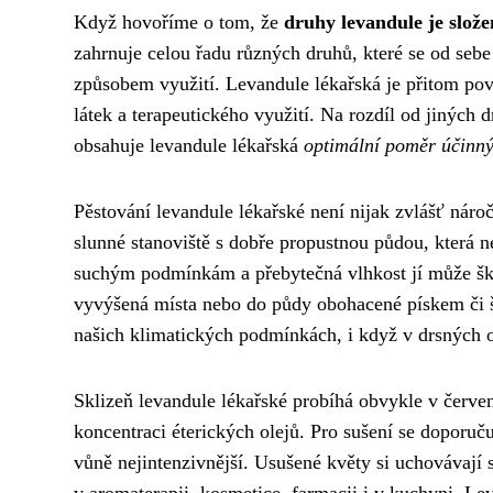
Když hovoříme o tom, že
druhy levandule je slože
zahrnuje celou řadu různých druhů, které se od sebe
způsobem využití. Levandule lékařská je přitom po
látek a terapeutického využití. Na rozdíl od jiných 
obsahuje levandule lékařská
optimální poměr účinný
Pěstování levandule lékařské není nijak zvlášť nár
slunné stanoviště s dobře propustnou půdou, která n
suchým podmínkám a přebytečná vlhkost jí může ško
vyvýšená místa nebo do půdy obohacené pískem či š
našich klimatických podmínkách, i když v drsných ob
Sklizeň levandule lékařské probíhá obvykle v červen
koncentraci éterických olejů. Pro sušení se doporuču
vůně nejintenzivnější. Usušené květy si uchovávají 
v aromaterapii, kosmetice, farmacii i v kuchyni. Lev