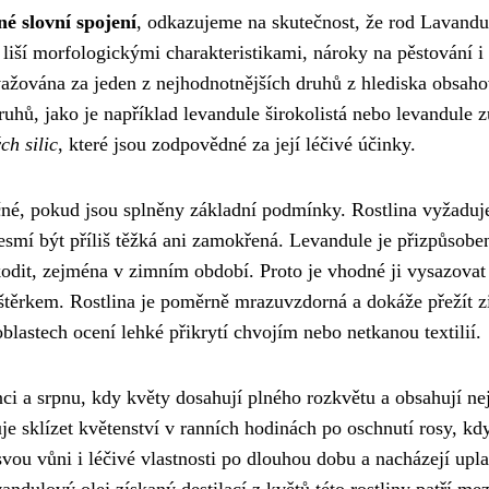
né slovní spojení
, odkazujeme na skutečnost, že rod Lavandu
 liší morfologickými charakteristikami, nároky na pěstování i
važována za jeden z nejhodnotnějších druhů z hlediska obsah
druhů, jako je například levandule širokolistá nebo levandule z
ch silic
, které jsou zodpovědné za její léčivé účinky.
očné, pokud jsou splněny základní podmínky. Rostlina vyžaduj
esmí být příliš těžká ani zamokřená. Levandule je přizpůsobe
dit, zejména v zimním období. Proto je vhodné ji vysazovat
těrkem. Rostlina je poměrně mrazuvzdorná a dokáže přežít 
lastech ocení lehké přikrytí chvojím nebo netkanou textilií.
ci a srpnu, kdy květy dosahují plného rozkvětu a obsahují ne
je sklízet květenství v ranních hodinách po oschnutí rosy, kdy
svou vůni i léčivé vlastnosti po dlouhou dobu a nacházejí upla
andulový olej získaný destilací z květů této rostliny patří mez