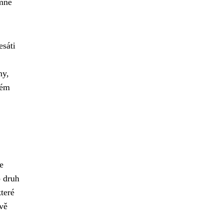
émně
esáti
ny,
ném
e
o druh
teré
vě