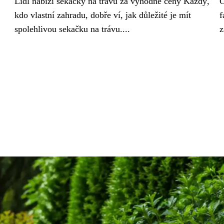
Lidl nabízí sekačky na trávu za výhodné ceny Každý,
C
kdo vlastní zahradu, dobře ví, jak důležité je mít
f
spolehlivou sekačku na trávu....
z