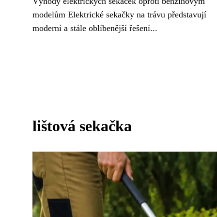
Výhody elektrických sekaček oproti benzínovým
modelům Elektrické sekačky na trávu představují
moderní a stále oblíbenější řešení...
lištová sekačka