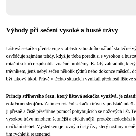
Výhody při sečení vysoké a husté trávy
Lištová sekačka představuje v oblasti zahradního nářadí skutečně vý
osvědčuje zejména tehdy, když je třeba poradit si s vysokou a husto
rotační sekačce způsobila značné problémy. Každý zahradník, který
trávníkem, jenž nebyl sečen několik týdnů nebo dokonce měsíců, d
být takový úkol. Právě v těchto situacích vynikají přednosti lištové
Princip střihového řezu, který lištová sekačka využívá, je zása
rotačním strojům.
Zatímco rotační sekačka trávu v podstatě udeří a
ji přesně a čistě přestřihne pomocí pohybujících se nožových lišt. T
vysokou trávu mnohem šetrnější a efektivnější, protože nedochází 
mačkání stébel. Výsledkem je rovný a čistý řez, který rostliny mén
jim rychlejší regeneraci.