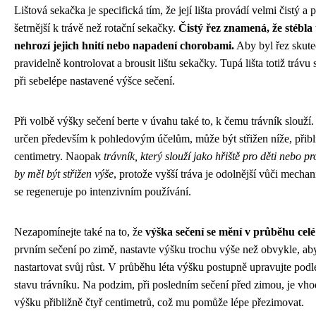
Lištová sekačka je specifická tím, že její lišta provádí velmi čistý a p
šetrnější k trávě než rotační sekačky.
Čistý řez znamená, že stébla 
nehrozí jejich hnití nebo napadení chorobami.
Aby byl řez skuteč
pravidelně kontrolovat a brousit lištu sekačky. Tupá lišta totiž trávu s
při sebelépe nastavené výšce sečení.
Při volbě výšky sečení berte v úvahu také to, k čemu trávník slouží.
určen především k pohledovým účelům, může být střižen níže, přibli
centimetry. Naopak
trávník, který slouží jako hřiště pro děti nebo pr
by měl být střižen výše
, protože vyšší tráva je odolnější vůči mech
se regeneruje po intenzivním používání.
Nezapomínejte také na to, že
výška sečení se mění v průběhu celé
prvním sečení po zimě, nastavte výšku trochu výše než obvykle, ab
nastartovat svůj růst. V průběhu léta výšku postupně upravujte podl
stavu trávníku. Na podzim, při posledním sečení před zimou, je vho
výšku přibližně čtyř centimetrů, což mu pomůže lépe přezimovat.