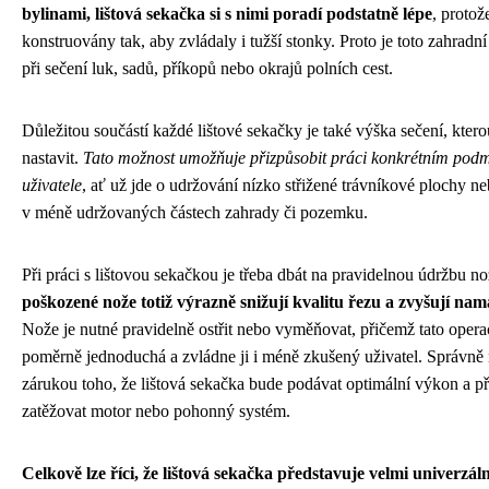
bylinami, lištová sekačka si s nimi poradí podstatně lépe
, protož
konstruovány tak, aby zvládaly i tužší stonky. Proto je toto zahradn
při sečení luk, sadů, příkopů nebo okrajů polních cest.
Důležitou součástí každé lištové sekačky je také výška sečení, kter
nastavit.
Tato možnost umožňuje přizpůsobit práci konkrétním po
uživatele
, ať už jde o udržování nízko střižené trávníkové plochy ne
v méně udržovaných částech zahrady či pozemku.
Při práci s lištovou sekačkou je třeba dbát na pravidelnou údržbu n
poškozené nože totiž výrazně snižují kvalitu řezu a zvyšují nam
Nože je nutné pravidelně ostřit nebo vyměňovat, přičemž tato opera
poměrně jednoduchá a zvládne ji i méně zkušený uživatel. Správně 
zárukou toho, že lištová sekačka bude podávat optimální výkon a p
zatěžovat motor nebo pohonný systém.
Celkově lze říci, že lištová sekačka představuje velmi univerzál