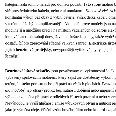
kategorii zahradního nářadí pro domácí použití. Tyto stroje mohou
sítě prostřednictvím kabelu, nebo z akumulátoru.
Kabelové elektrick
konstantní výkon bez obav z vybití baterie, avšak délka kabelu ome
v terénu může být komplikovanější. Akumulátorové modely jsou n
mobilnější a umožňují práci i na místech vzdálených od zdroje elekt
iontové baterie dosahují dnes již velmi slušné kapacity, takže výdrž
dostačující pro zpracování středně velkých zahrad.
Elektrické lišto
jejich benzínové protějšky
, nevypouštějí výfukové plyny a jejich 
šetrnější.
Benzínové lištové sekačky
jsou považovány za výkonnostní špičku v
vybaveny spalovacím motorem, který zajišťuje dostatečný výkon i p
terénu, hustého porostu nebo při práci na větších plochách. Benzí
dlouhodobý nepřetržitý provoz
bez nutnosti dobíjení nebo napájení z 
výhodou zejména při práci v odlehlých částech pozemku nebo v ze
Nevýhodou je vyšší hlučnost, emise výfukových plynů a nutnost pr
jako je výměna oleje, čištění vzduchového filtru nebo kontrola zapa