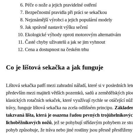
Péče o nože a jejich pravidelné ostření
Bezpečnostní pravidla při práci se sekačkou
Nejznámější výrobci a jejich populární modely
Jak správně nastavit výšku sečení
Ekologické výhody oproti motorovým alternativám
Časté chyby uživatelů a jak se jim vyhnout
Cena a dostupnost na českém trhu
Co je lištová sekačka a jak funguje
Lištová sekačka patří mezi zahradní nářadí, které si v posledních let
především mezi majiteli větších pozemků, sadů a zemědělských ploc
klasických rotačních sekaček, které využívají rychle se otáčející nů
trávy, funguje lištová sekačka na zcela odlišném principu.
Základem
takzvaná lišta, která je osazena řadou pevných trojúhelníkový
lichoběžníkových nožů
, jež se pohybují střídavým pohybem ze str
pohyb způsobuje, že tráva nebo jiné rostliny jsou přesně přestřižen