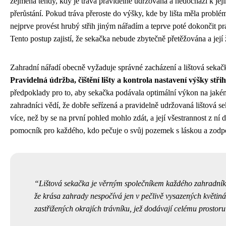
zejména tehdy, kdy je tráva pravidelně udržována a nedochází k j
přerůstání. Pokud tráva přeroste do výšky, kde by lišta měla probl
nejprve provést hrubý střih jiným nářadím a teprve poté dokončit pr
Tento postup zajistí, že sekačka nebude zbytečně přetěžována a její 
Zahradní nářadí obecně vyžaduje správné zacházení a lištová sekač
Pravidelná údržba, čištění lišty a kontrola nastavení výšky stři
předpoklady pro to, aby sekačka podávala optimální výkon na jaké
zahradníci vědí, že dobře seřízená a pravidelně udržovaná lištová
více, než by se na první pohled mohlo zdát, a její všestrannost z ní
pomocník pro každého, kdo pečuje o svůj pozemek s láskou a zodp
Lištová sekačka je věrným společníkem každého zahradník
že krása zahrady nespočívá jen v pečlivě vysazených květiná
zastřižených okrajích trávníku, jež dodávají celému prostoru