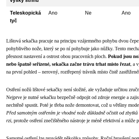
výšky střihu
Teleskopická
Ano
Ne
Ano
tyč
Lištová sekačka pracuje na principu vzájemného pohybu dvou čepelí
pohyblivého nože, který se po ní pohybuje jako nůžky. Tento mecha
přesnost nastavení a ostrost obou pracovních ploch.
Pokud jsou no
nebo špatně seřízené, sekačka začne trávu trhat místo řezat
, a 
na první pohled – nerovný, roztřepený trávník místo čistě zastřižen
Ostření nožů lištové sekačky není složité, ale vyžaduje určitou zručn
Nejprve je nutné sekačku bezpečně odpojit od zdroje energie a zajis
nechtěně spustit. Poté je třeba nože demontovat, což u většiny model
Před samotným ostřením je vhodné nože důkladně očistit od zbytků t
rzi
, protože ostření znečištěného nástroje je méně efektivní a může p
Samotné ostření lze provádět několika způsoby. Ruční broušení p