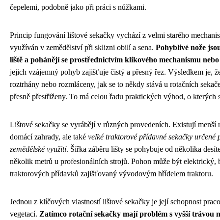
čepelemi, podobně jako při práci s nůžkami.
Princip fungování lištové sekačky vychází z velmi starého mechani
využíván v zemědělství při sklizni obilí a sena.
Pohyblivé nože jso
liště a pohánějí se prostřednictvím klikového mechanismu nebo
jejich vzájemný pohyb zajišťuje čistý a přesný řez. Výsledkem je, ž
roztrhány nebo rozmláceny, jak se to někdy stává u rotačních sekače
přesně přestřiženy. To má celou řadu praktických výhod, o kterých 
Lištové sekačky se vyrábějí v různých provedeních. Existují menší
domácí zahrady, ale také
velké traktorové přídavné sekačky určené p
zemědělské využití
. Šířka záběru lišty se pohybuje od několika desít
několik metrů u profesionálních strojů. Pohon může být elektrický,
traktorových přídavků zajišťovaný vývodovým hřídelem traktoru.
Jednou z klíčových vlastností lištové sekačky je její schopnost pracov
vegetací.
Zatímco rotační sekačky mají problém s vyšší trávou 