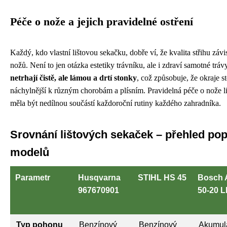
Péče o nože a jejich pravidelné ostření
Každý, kdo vlastní lištovou sekačku, dobře ví, že kvalita střihu záv
nožů. Není to jen otázka estetiky trávníku, ale i zdraví samotné tráv
netrhají čistě, ale lámou a drtí stonky
, což způsobuje, že okraje s
náchylnější k různým chorobám a plísním. Pravidelná péče o nože l
měla být nedílnou součástí každoroční rutiny každého zahradníka.
Srovnání lištových sekaček – přehled pop
modelů
Parametr
Husqvarna
STIHL HS 45
Bosch
967670901
50-20 L
Typ pohonu
Benzínový
Benzínový
Akumul