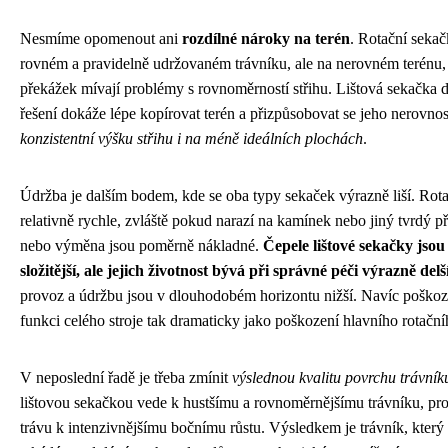
Nesmíme opomenout ani
rozdílné nároky na terén
. Rotační sekač
rovném a pravidelně udržovaném trávníku, ale na nerovném terénu, 
překážek mívají problémy s rovnoměrností střihu. Lištová sekačka
řešení dokáže lépe kopírovat terén a přizpůsobovat se jeho nerovnos
konzistentní výšku střihu i na méně ideálních plochách
.
Údržba je dalším bodem, kde se oba typy sekaček výrazně liší. Rota
relativně rychle, zvláště pokud narazí na kamínek nebo jiný tvrdý p
nebo výměna jsou poměrně nákladné.
Čepele lištové sekačky jsou
složitější, ale jejich životnost bývá při správné péči výrazně delš
provoz a údržbu jsou v dlouhodobém horizontu nižší. Navíc poškoze
funkci celého stroje tak dramaticky jako poškození hlavního rotační
V neposlední řadě je třeba zmínit
výslednou kvalitu povrchu trávník
lištovou sekačkou vede k hustšímu a rovnoměrnějšímu trávníku, proto
trávu k intenzivnějšímu bočnímu růstu. Výsledkem je trávník, který 