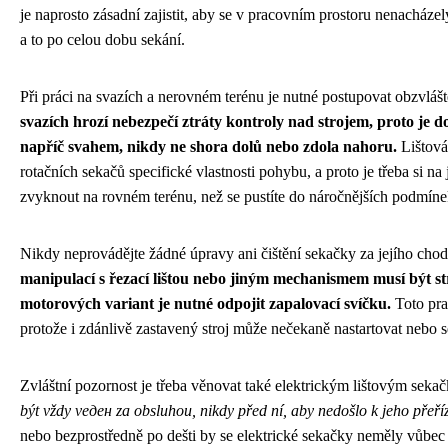
je naprosto zásadní zajistit, aby se v pracovním prostoru nenacházel
a to po celou dobu sekání.
Při práci na svazích a nerovném terénu je nutné postupovat obzvláš
svazích hrozí nebezpečí ztráty kontroly nad strojem, proto je 
napříč svahem, nikdy ne shora dolů nebo zdola nahoru.
Lištová
rotačních sekačů specifické vlastnosti pohybu, a proto je třeba si na
zvyknout na rovném terénu, než se pustíte do náročnějších podmíne
Nikdy neprovádějte žádné úpravy ani čištění sekačky za jejího cho
manipulací s řezací lištou nebo jiným mechanismem musí být st
motorových variant je nutné odpojit zapalovací svíčku.
Toto pra
protože i zdánlivě zastavený stroj může nečekaně nastartovat nebo 
Zvláštní pozornost je třeba věnovat také elektrickým lištovým sek
být vždy veден za obsluhou, nikdy před ní, aby nedošlo k jeho přeříz
nebo bezprostředně po dešti by se elektrické sekačky neměly vůbec 