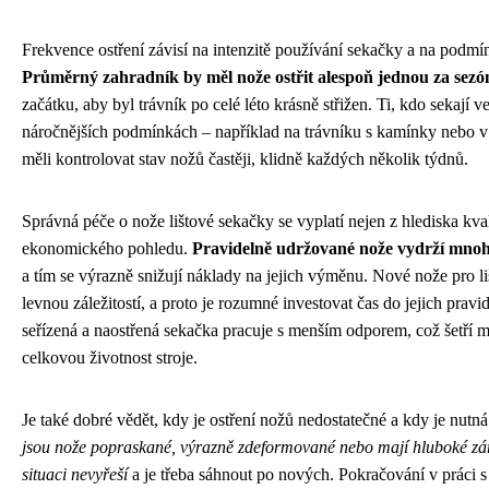
Frekvence ostření závisí na intenzitě používání sekačky a na podmí
Průměrný zahradník by měl nože ostřit alespoň jednou za sezó
začátku, aby byl trávník po celé léto krásně střižen. Ti, kdo sekají 
náročnějších podmínkách – například na trávníku s kamínky nebo v 
měli kontrolovat stav nožů častěji, klidně každých několik týdnů.
Správná péče o nože lištové sekačky se vyplatí nejen z hlediska kvalit
ekonomického pohledu.
Pravidelně udržované nože vydrží mno
a tím se výrazně snižují náklady na jejich výměnu. Nové nože pro l
levnou záležitostí, a proto je rozumné investovat čas do jejich prav
seřízená a naostřená sekačka pracuje s menším odporem, což šetří m
celkovou životnost stroje.
Je také dobré vědět, kdy je ostření nožů nedostatečné a kdy je nutn
jsou nože popraskané, výrazně zdeformované nebo mají hluboké zář
situaci nevyřeší
a je třeba sáhnout po nových. Pokračování v práci