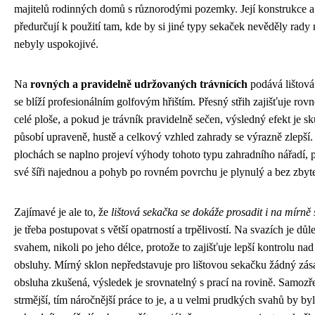
majitelů rodinných domů s různorodými pozemky. Její konstrukce a 
předurčují k použití tam, kde by si jiné typy sekaček nevěděly rady
nebyly uspokojivé.
Na
rovných a pravidelně udržovaných trávnících
podává lištová
se blíží profesionálním golfovým hřištím. Přesný střih zajišťuje ro
celé ploše, a pokud je trávník pravidelně sečen, výsledný efekt je s
působí upraveně, hustě a celkový vzhled zahrady se výrazně zlepší
plochách se naplno projeví výhody tohoto typu zahradního nářadí, pr
své šíři najednou a pohyb po rovném povrchu je plynulý a bez zby
Zajímavé je ale to, že
lištová sekačka se dokáže prosadit i na mírně
je třeba postupovat s větší opatrností a trpělivostí. Na svazích je dů
svahem, nikoli po jeho délce, protože to zajišťuje lepší kontrolu nad
obsluhy. Mírný sklon nepředstavuje pro lištovou sekačku žádný zás
obsluha zkušená, výsledek je srovnatelný s prací na rovině. Samozře
strmější, tím náročnější práce to je, a u velmi prudkých svahů by by