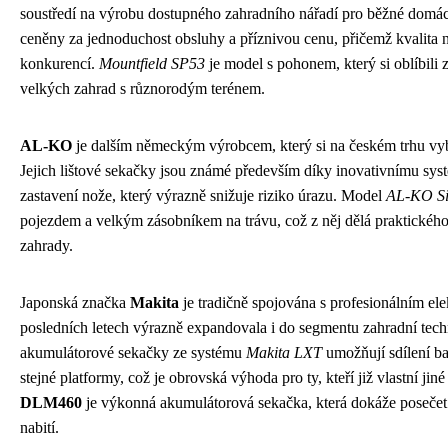
soustředí na výrobu dostupného zahradního nářadí pro běžné domácn
ceněny za jednoduchost obsluhy a příznivou cenu, přičemž kvalita n
konkurencí.
Mountfield SP53
je model s pohonem, který si oblíbili 
velkých zahrad s různorodým terénem.
AL-KO
je dalším německým výrobcem, který si na českém trhu vyb
Jejich lištové sekačky jsou známé především díky inovativnímu sy
zastavení nože, který výrazně snižuje riziko úrazu. Model
AL-KO Si
pojezdem a velkým zásobníkem na trávu, což z něj dělá praktickéh
zahrady.
Japonská značka
Makita
je tradičně spojována s profesionálním ele
posledních letech výrazně expandovala i do segmentu zahradní techn
akumulátorové sekačky ze systému
Makita LXT
umožňují sdílení ba
stejné platformy, což je obrovská výhoda pro ty, kteří již vlastní ji
DLM460
je výkonná akumulátorová sekačka, která dokáže posečet 
nabití.