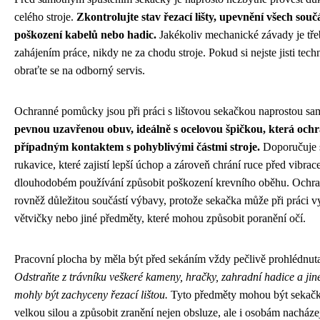
celého stroje.
Zkontrolujte stav řezací lišty, upevnění všech souč
poškození kabelů nebo hadic.
Jakékoliv mechanické závady je třeb
zahájením práce, nikdy ne za chodu stroje. Pokud si nejste jisti te
obraťte se na odborný servis.
Ochranné pomůcky jsou při práci s lištovou sekačkou naprostou sa
pevnou uzavřenou obuv, ideálně s ocelovou špičkou, která och
případným kontaktem s pohyblivými částmi stroje.
Doporučuje s
rukavice, které zajistí lepší úchop a zároveň chrání ruce před vibra
dlouhodobém používání způsobit poškození krevního oběhu. Ochrann
rovněž důležitou součástí výbavy, protože sekačka může při práci v
větvičky nebo jiné předměty, které mohou způsobit poranění očí.
Pracovní plocha by měla být před sekáním vždy pečlivě prohlédnut
Odstraňte z trávníku veškeré kameny, hračky, zahradní hadice a jin
mohly být zachyceny řezací lištou.
Tyto předměty mohou být sekačk
velkou silou a způsobit zranění nejen obsluze, ale i osobám nacházej