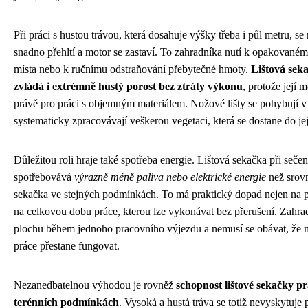
Při práci s hustou trávou, která dosahuje výšky třeba i půl metru, se
snadno přehltí a motor se zastaví. To zahradníka nutí k opakovaném
místa nebo k ručnímu odstraňování přebytečné hmoty.
Lištová sek
zvládá i extrémně hustý porost bez ztráty výkonu
, protože její
právě pro práci s objemným materiálem. Nožové lišty se pohybují v 
systematicky zpracovávají veškerou vegetaci, která se dostane do je
Důležitou roli hraje také spotřeba energie. Lištová sekačka při seče
spotřebovává
výrazně méně paliva nebo elektrické energie
než srovn
sekačka ve stejných podmínkách. To má praktický dopad nejen na p
na celkovou dobu práce, kterou lze vykonávat bez přerušení. Zahra
plochu během jednoho pracovního výjezdu a nemusí se obávat, že 
práce přestane fungovat.
Nezanedbatelnou výhodou je rovněž
schopnost lištové sekačky p
terénních podmínkách
. Vysoká a hustá tráva se totiž nevyskytuje