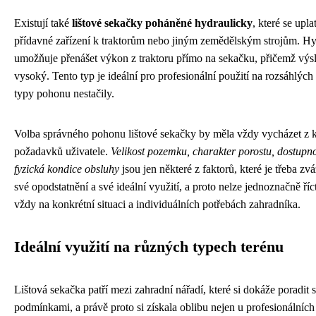
Existují také
lištové sekačky poháněné hydraulicky
, které se upl
přídavné zařízení k traktorům nebo jiným zemědělským strojům. H
umožňuje přenášet výkon z traktoru přímo na sekačku, přičemž vý
vysoký. Tento typ je ideální pro profesionální použití na rozsáhlých
typy pohonu nestačily.
Volba správného pohonu lištové sekačky by měla vždy vycházet z 
požadavků uživatele.
Velikost pozemku, charakter porostu, dostupnos
fyzická kondice obsluhy
jsou jen některé z faktorů, které je třeba z
své opodstatnění a své ideální využití, a proto nelze jednoznačně říct,
vždy na konkrétní situaci a individuálních potřebách zahradníka.
Ideální využití na různých typech terénu
Lištová sekačka patří mezi zahradní nářadí, které si dokáže poradit
podmínkami, a právě proto si získala oblibu nejen u profesionálních