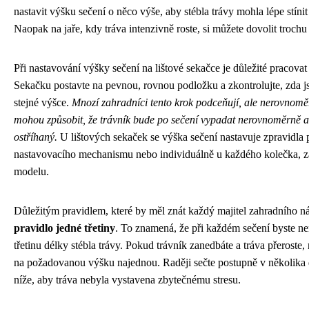
nastavit výšku sečení o něco výše, aby stébla trávy mohla lépe stíni
Naopak na jaře, kdy tráva intenzivně roste, si můžete dovolit trochu n
Při nastavování výšky sečení na lištové sekačce je důležité pracov
Sekačku postavte na pevnou, rovnou podložku a zkontrolujte, zda 
stejné výšce.
Mnozí zahradníci tento krok podceňují, ale nerovnom
mohou způsobit, že trávník bude po sečení vypadat nerovnoměrně a m
ostříhaný.
U lištových sekaček se výška sečení nastavuje zpravidla 
nastavovacího mechanismu nebo individuálně u každého kolečka, z
modelu.
Důležitým pravidlem, které by měl znát každý majitel zahradního ná
pravidlo jedné třetiny
. To znamená, že při každém sečení byste nem
třetinu délky stébla trávy. Pokud trávník zanedbáte a tráva přeroste, 
na požadovanou výšku najednou. Raději sečte postupně v několika 
níže, aby tráva nebyla vystavena zbytečnému stresu.