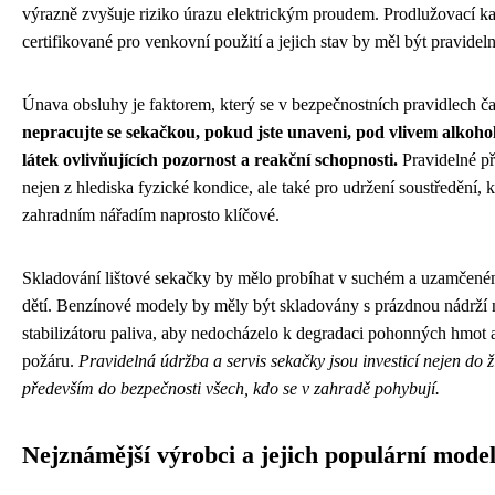
výrazně zvyšuje riziko úrazu elektrickým proudem. Prodlužovací k
certifikované pro venkovní použití a jejich stav by měl být pravidel
Únava obsluhy je faktorem, který se v bezpečnostních pravidlech č
nepracujte se sekačkou, pokud jste unaveni, pod vlivem alkohol
látek ovlivňujících pozornost a reakční schopnosti.
Pravidelné př
nejen z hlediska fyzické kondice, ale také pro udržení soustředění, kt
zahradním nářadím naprosto klíčové.
Skladování lištové sekačky by mělo probíhat v suchém a uzamčené
dětí. Benzínové modely by měly být skladovány s prázdnou nádrží 
stabilizátoru paliva, aby nedocházelo k degradaci pohonných hmot 
požáru.
Pravidelná údržba a servis sekačky jsou investicí nejen do ži
především do bezpečnosti všech, kdo se v zahradě pohybují.
Nejznámější výrobci a jejich populární mode