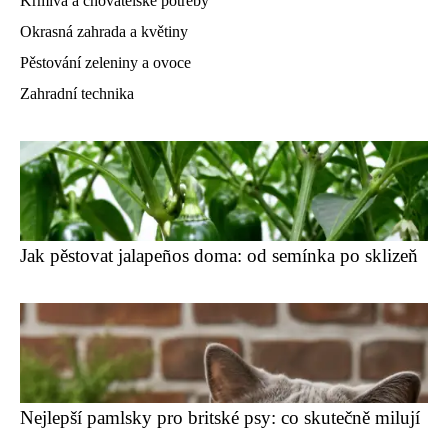
Krmiva a chovatelské potřeby
Okrasná zahrada a květiny
Pěstování zeleniny a ovoce
Zahradní technika
Jak pěstovat jalapeños doma: od semínka po sklizeň
Nejlepší pamlsky pro britské psy: co skutečně milují