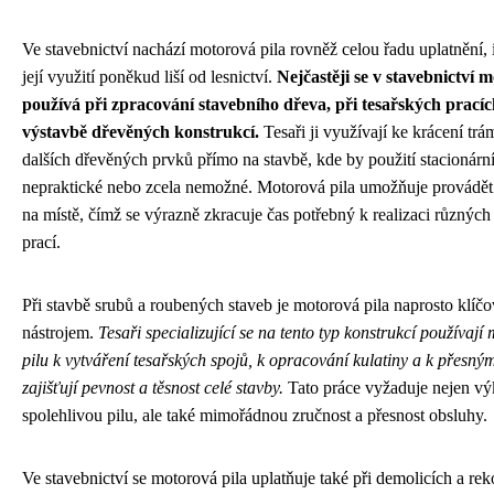
Ve stavebnictví nachází motorová pila rovněž celou řadu uplatnění, 
její využití poněkud liší od lesnictví.
Nejčastěji se v stavebnictví 
používá při zpracování stavebního dřeva, při tesařských pracíc
výstavbě dřevěných konstrukcí.
Tesaři ji využívají ke krácení trá
dalších dřevěných prvků přímo na stavbě, kde by použití stacionární
nepraktické nebo zcela nemožné. Motorová pila umožňuje provádět
na místě, čímž se výrazně zkracuje čas potřebný k realizaci různých
prací.
Při stavbě srubů a roubených staveb je motorová pila naprosto klí
nástrojem.
Tesaři specializující se na tento typ konstrukcí používaj
pilu k vytváření tesařských spojů, k opracování kulatiny a k přesný
zajišťují pevnost a těsnost celé stavby.
Tato práce vyžaduje nejen v
spolehlivou pilu, ale také mimořádnou zručnost a přesnost obsluhy.
Ve stavebnictví se motorová pila uplatňuje také při demolicích a re