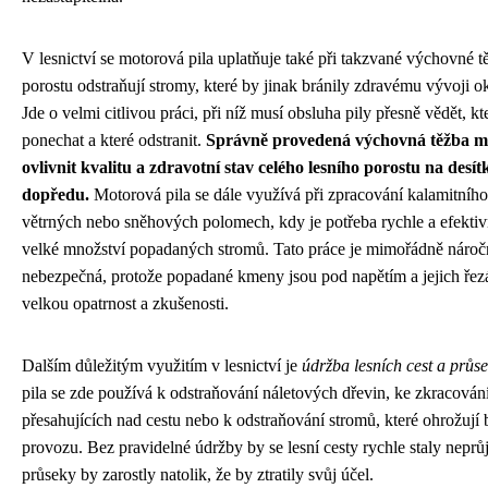
V lesnictví se motorová pila uplatňuje také při takzvané výchovné t
porostu odstraňují stromy, které by jinak bránily zdravému vývoji ok
Jde o velmi citlivou práci, při níž musí obsluha pily přesně vědět, k
ponechat a které odstranit.
Správně provedená výchovná těžba m
ovlivnit kvalitu a zdravotní stav celého lesního porostu na desítk
dopředu.
Motorová pila se dále využívá při zpracování kalamitníh
větrných nebo sněhových polomech, kdy je potřeba rychle a efektiv
velké množství popadaných stromů. Tato práce je mimořádně nároč
nebezpečná, protože popadané kmeny jsou pod napětím a jejich řez
velkou opatrnost a zkušenosti.
Dalším důležitým využitím v lesnictví je
údržba lesních cest a průs
pila se zde používá k odstraňování náletových dřevin, ke zkracování
přesahujících nad cestu nebo k odstraňování stromů, které ohrožují
provozu. Bez pravidelné údržby by se lesní cesty rychle staly nepr
průseky by zarostly natolik, že by ztratily svůj účel.