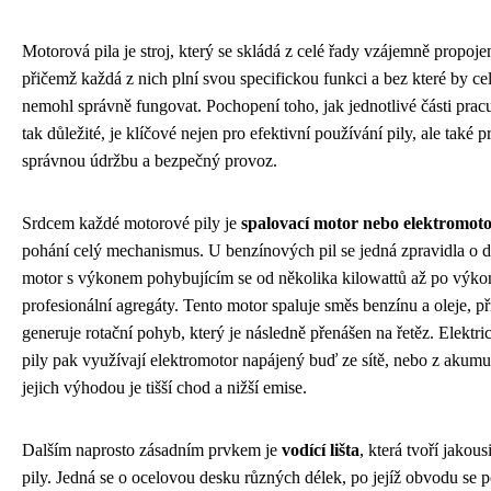
Motorová pila je stroj, který se skládá z celé řady vzájemně propoje
přičemž každá z nich plní svou specifickou funkci a bez které by cel
nemohl správně fungovat. Pochopení toho, jak jednotlivé části pracu
tak důležité, je klíčové nejen pro efektivní používání pily, ale také pr
správnou údržbu a bezpečný provoz.
Srdcem každé motorové pily je
spalovací motor nebo elektromot
pohání celý mechanismus. U benzínových pil se jedná zpravidla o d
motor s výkonem pohybujícím se od několika kilowattů až po výko
profesionální agregáty. Tento motor spaluje směs benzínu a oleje, p
generuje rotační pohyb, který je následně přenášen na řetěz. Elektr
pily pak využívají elektromotor napájený buď ze sítě, nebo z akumul
jejich výhodou je tišší chod a nižší emise.
Dalším naprosto zásadním prvkem je
vodící lišta
, která tvoří jakous
pily. Jedná se o ocelovou desku různých délek, po jejíž obvodu se 