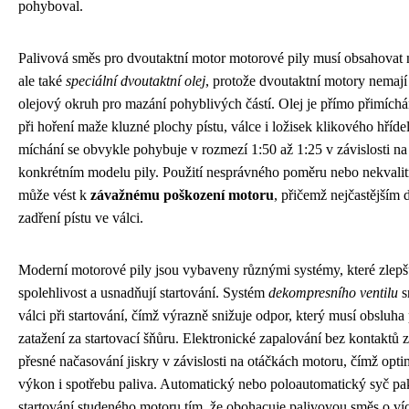
pohyboval.
Palivová směs pro dvoutaktní motor motorové pily musí obsahovat 
ale také
speciální dvoutaktní olej
, protože dvoutaktní motory nemají
olejový okruh pro mazání pohyblivých částí. Olej je přímo přimíchá
při hoření maže kluzné plochy pístu, válce i ložisek klikového hříd
míchání se obvykle pohybuje v rozmezí 1:50 až 1:25 v závislosti na
konkrétním modelu pily. Použití nesprávného poměru nebo nekvalit
může vést k
závažnému poškození motoru
, přičemž nejčastějším 
zadření pístu ve válci.
Moderní motorové pily jsou vybaveny různými systémy, které zlepš
spolehlivost a usnadňují startování. Systém
dekompresního ventilu
s
válci při startování, čímž výrazně snižuje odpor, který musí obsluha
zatažení za startovací šňůru. Elektronické zapalování bez kontaktů z
přesné načasování jiskry v závislosti na otáčkách motoru, čímž opti
výkon i spotřebu paliva. Automatický nebo poloautomatický syč pa
startování studeného motoru tím, že obohacuje palivovou směs o víc