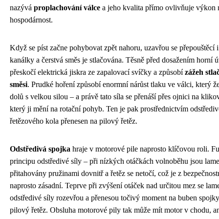
nazývá
proplachování válce
a jeho kvalita přímo ovlivňuje výkon 
hospodárnost.
Když se píst začne pohybovat zpět nahoru, uzavřou se přepouštěcí 
kanálky a čerstvá směs je stlačována. Těsně před dosažením horní ú
přeskočí elektrická jiskra ze zapalovací svíčky a způsobí
zážeh stla
směsi
. Prudké hoření způsobí enormní nárůst tlaku ve válci, který že
dolů s velkou silou – a právě tato síla se přenáší přes ojnici na kliko
který ji mění na rotační pohyb. Ten je pak prostřednictvím odstředi
řetězového kola přenesen na pilový řetěz.
Odstředivá spojka
hraje v motorové pile naprosto klíčovou roli. F
principu odstředivé síly – při nízkých otáčkách volnoběhu jsou lam
přitahovány pružinami dovnitř a řetěz se netočí, což je z bezpečnost
naprosto zásadní. Teprve při zvýšení otáček nad určitou mez se lam
odstředivé síly rozevřou a přenesou točivý moment na buben spojky,
pilový řetěz. Obsluha motorové pily tak může mít motor v chodu, an