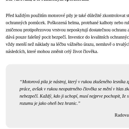
Před každým použitím motorové pily je také důležité zkontrolovat s
ochranných pomůcek. Poškozená helma, protrhané kalhoty nebo ru
zničenou protipořezovou vrstvou neposkytují dostatečnou ochranu a 
dává pouze falešný pocit bezpečí. Investice do kvalitních ochrann
vždy menší než náklady na léčbu vážného úrazu, nemluvě o trvalýc
následcích, které mohou změnit celý život člověka.
Motorová pila je nástroj, který v rukou zkušeného lesníka z
práce, avšak v rukou neopatrného člověka se mění v hlas zk
nebezpečí. Každý, kdo ji uchopí, musí nejprve pochopit, že s
rozumu je jako oheň bez hranic.
Radova