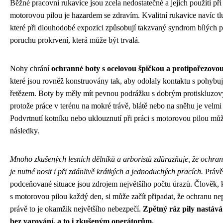
Běžné pracovní rukavice jsou zcela nedostatečné a jejich použití při 
motorovou pilou je hazardem se zdravím. Kvalitní rukavice navíc tl
které při dlouhodobé expozici způsobují takzvaný syndrom bílých p
poruchu prokrvení, která může být trvalá.
Nohy chrání
ochranné boty s ocelovou špičkou a protipořezovou
které jsou rovněž konstruovány tak, aby odolaly kontaktu s pohybuj
řetězem. Boty by měly mít pevnou podrážku s dobrým protiskluzov
protože práce v terénu na mokré trávě, blátě nebo na sněhu je velmi 
Podvrtnutí kotníku nebo uklouznutí při práci s motorovou pilou může
následky.
Mnoho zkušených lesních dělníků a arboristů zdůrazňuje, že ochr
je nutné nosit i při zdánlivě krátkých a jednoduchých pracích.
Právě 
podceňované situace jsou zdrojem největšího počtu úrazů. Člověk, 
s motorovou pilou každý den, si může začít připadat, že ochranu ne
právě to je okamžik největšího nebezpečí.
Zpětný ráz pily nastává
bez varování, a to i zkušeným operátorům.