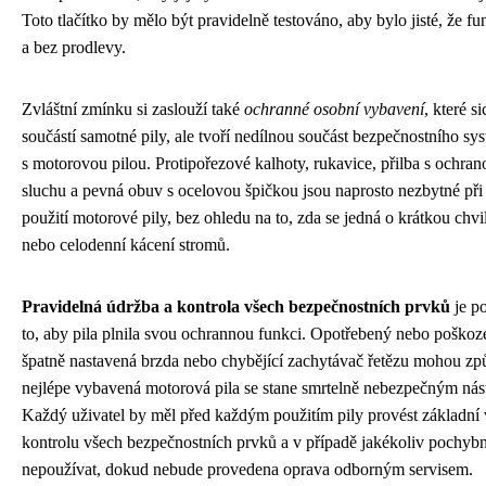
Toto tlačítko by mělo být pravidelně testováno, aby bylo jisté, že f
a bez prodlevy.
Zvláštní zmínku si zaslouží také
ochranné osobní vybavení
, které s
součástí samotné pily, ale tvoří nedílnou součást bezpečnostního sys
s motorovou pilou. Protipořezové kalhoty, rukavice, přilba s ochran
sluchu a pevná obuv s ocelovou špičkou jsou naprosto nezbytné př
použití motorové pily, bez ohledu na to, zda se jedná o krátkou chvi
nebo celodenní kácení stromů.
Pravidelná údržba a kontrola všech bezpečnostních prvků
je p
to, aby pila plnila svou ochrannou funkci. Opotřebený nebo poškoze
špatně nastavená brzda nebo chybějící zachytávač řetězu mohou způs
nejlépe vybavená motorová pila se stane smrtelně nebezpečným nás
Každý uživatel by měl před každým použitím pily provést základní 
kontrolu všech bezpečnostních prvků a v případě jakékoliv pochybn
nepoužívat, dokud nebude provedena oprava odborným servisem.