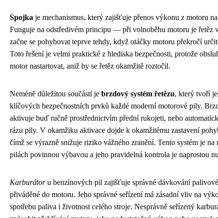
Spojka
je mechanismus, který zajišťuje přenos výkonu z motoru na 
Funguje na odstředivém principu — při volnoběhu motoru je řetěz v
začne se pohybovat teprve tehdy, když otáčky motoru překročí urči
Toto řešení je velmi praktické z hlediska bezpečnosti, protože obsl
motor nastartovat, aniž by se řetěz okamžitě roztočil.
Neméně důležitou součástí je
brzdový systém řetězu
, který tvoří j
klíčových bezpečnostních prvků každé moderní motorové pily. Brzd
aktivuje buď ručně prostřednictvím přední rukojeti, nebo automatic
rázu pily. V okamžiku aktivace dojde k okamžitému zastavení pohy
čímž se výrazně snižuje riziko vážného zranění. Tento systém je na
pilách povinnou výbavou a jeho pravidelná kontrola je naprostou nu
Karburátor
u benzínových pil zajišťuje správné dávkování palivov
přiváděné do motoru. Jeho správné seřízení má zásadní vliv na výk
spotřebu paliva i životnost celého stroje. Nesprávně seřízený karbu