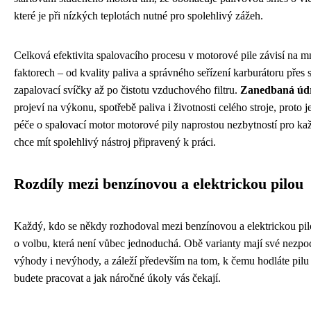
které je při nízkých teplotách nutné pro spolehlivý zážeh.
Celková efektivita spalovacího procesu v motorové pile závisí na 
faktorech – od kvality paliva a správného seřízení karburátoru přes 
zapalovací svíčky až po čistotu vzduchového filtru.
Zanedbaná úd
projeví na výkonu, spotřebě paliva i životnosti celého stroje, proto j
péče o spalovací motor motorové pily naprostou nezbytností pro ka
chce mít spolehlivý nástroj připravený k práci.
Rozdíly mezi benzínovou a elektrickou pilou
Každý, kdo se někdy rozhodoval mezi benzínovou a elektrickou pilo
o volbu, která není vůbec jednoduchá. Obě varianty mají své nezpo
výhody i nevýhody, a záleží především na tom, k čemu hodláte pilu
budete pracovat a jak náročné úkoly vás čekají.