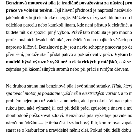
Benzínová motorová pila je tradičně považována za nástroj pr
práce ve volném terénu.
Její hlavní předností je naprostá nezávislo
jakémkoli zdroji elektrické energie. Můžete s ní vyrazit hluboko do 
odlehlou parcelu nebo kamkoli jinam, kde není přístup k elektřině, a
budete mít k dispozici plný výkon. Právě tato mobilita je pro mnoho
profesionálních lesních dělníků, zemědělců nebo majitelů větších 
naprosto klíčová. Benzínové pily jsou navíc schopny pracovat po d
přerušení, protože stačí přidat palivo a pokračovat v práci.
Výkon b
modelů bývá výrazně vyšší než u elektrických protějšků
, což se
zejména při kácení silných stromů nebo při práci s tvrdým dřevem.
Na druhou stranu má benzínová pila i své stinné stránky.
Hluk, kter
spalovací motor, je podstatně vyšší než u elektrických variant
, a to 
problém nejen pro uživatele samotného, ale i pro okolí. Vibrace př
rukou jsou také výraznější, což při delší práci způsobuje únavu a m
dlouhodobě poškozovat zdraví. Benzínová pila vyžaduje pravideln
náročnou údržbu — je třeba čistit vzduchový filtr, kontrolovat zapal
starat se o karburátor a pravidelně měnit olej. Pokud pilu delší dobu