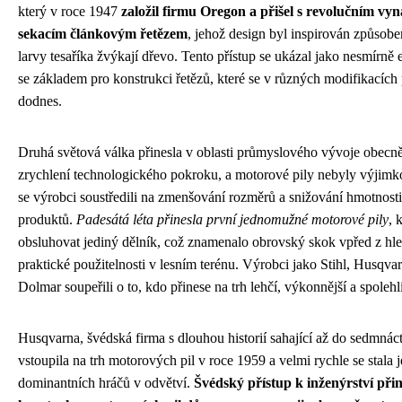
který v roce 1947
založil firmu Oregon a přišel s revolučním v
sekacím článkovým řetězem
, jehož design byl inspirován způsob
larvy tesaříka žvýkají dřevo. Tento přístup se ukázal jako nesmírně e
se základem pro konstrukci řetězů, které se v různých modifikacích 
dodnes.
Druhá světová válka přinesla v oblasti průmyslového vývoje obecn
zrychlení technologického pokroku, a motorové pily nebyly výjimk
se výrobci soustředili na zmenšování rozměrů a snižování hmotnost
produktů.
Padesátá léta přinesla první jednomužné motorové pily
, 
obsluhovat jediný dělník, což znamenalo obrovský skok vpřed z hl
praktické použitelnosti v lesním terénu. Výrobci jako Stihl, Husqva
Dolmar soupeřili o to, kdo přinese na trh lehčí, výkonnější a spolehl
Husqvarna, švédská firma s dlouhou historií sahající až do sedmnácté
vstoupila na trh motorových pil v roce 1959 a velmi rychle se stala 
dominantních hráčů v odvětví.
Švédský přístup k inženýrství přin