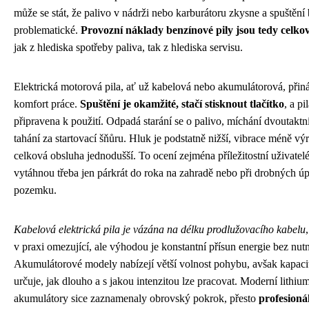
může se stát, že palivo v nádrži nebo karburátoru zkysne a spuštění
problematické.
Provozní náklady benzínové pily jsou tedy celkov
jak z hlediska spotřeby paliva, tak z hlediska servisu.
Elektrická motorová pila, ať už kabelová nebo akumulátorová, přináš
komfort práce.
Spuštění je okamžité, stačí stisknout tlačítko
, a pi
připravena k použití. Odpadá starání se o palivo, míchání dvoutaktn
tahání za startovací šňůru. Hluk je podstatně nižší, vibrace méně vý
celková obsluha jednodušší. To ocení zejména příležitostní uživatelé,
vytáhnou třeba jen párkrát do roka na zahradě nebo při drobných ú
pozemku.
Kabelová elektrická pila je vázána na délku prodlužovacího kabelu
v praxi omezující, ale výhodou je konstantní přísun energie bez nutn
Akumulátorové modely nabízejí větší volnost pohybu, avšak kapacit
určuje, jak dlouho a s jakou intenzitou lze pracovat. Moderní lithiu
akumulátory sice zaznamenaly obrovský pokrok, přesto
profesioná