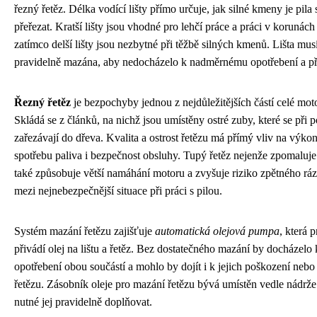
řezný řetěz. Délka vodící lišty přímo určuje, jak silné kmeny je pila
přeřezat. Kratší lišty jsou vhodné pro lehčí práce a práci v korunách
zatímco delší lišty jsou nezbytné při těžbě silných kmenů. Lišta mus
pravidelně mazána, aby nedocházelo k nadměrnému opotřebení a př
Řezný řetěz
je bezpochyby jednou z nejdůležitějších částí celé moto
Skládá se z článků, na nichž jsou umístěny ostré zuby, které se při 
zařezávají do dřeva. Kvalita a ostrost řetězu má přímý vliv na výkon
spotřebu paliva i bezpečnost obsluhy. Tupý řetěz nejenže zpomaluje 
také způsobuje větší namáhání motoru a zvyšuje riziko zpětného rázu
mezi nejnebezpečnější situace při práci s pilou.
Systém mazání řetězu zajišťuje
automatická olejová pumpa
, která 
přivádí olej na lištu a řetěz. Bez dostatečného mazání by docházelo
opotřebení obou součástí a mohlo by dojít i k jejich poškození nebo 
řetězu. Zásobník oleje pro mazání řetězu bývá umístěn vedle nádrže 
nutné jej pravidelně doplňovat.