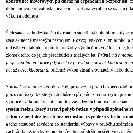
konstrukce motorových pil důraz na ergonomii a bezpečnost
, c
době poměrně novátorské myšlení — většina výrobců se soustředila
výkon a odolnost.
Šedesátá a sedmdesátá léta dvacátého století byla obdobím, kdy se 
stala skutečně masovým nástrojem. Rozvoj lehkých slitin hliníku a
oblasti dvoutaktních motorů umožnily výrobcům vytvářet stroje, kter
zlomek toho, co jejich předchůdci z třicátých let.
Průměrná hmotno
profesionální motorové pily klesla z původních desítek kilogramů na
pět až deset kilogramů
, přičemž výkon zůstal srovnatelný nebo doko
Zároveň se v tomto období začaly prosazovat první bezpečnostní pr
pracovní úrazy, ke kterým docházelo při práci s motorovými pilami, 
výrobce i zákonodárce přistoupit k zavedení ochranných mechanis
systém řetězu, který zastaví pohyb řetězu v případě zpětného r
jedním z nejdůležitějších bezpečnostních vynálezů v historii mo
a jeho postupné zavádění do standardní výbavy v průběhu sedmdesá
zachránilo bezpochyby mnoho životů a předešlo nesčetným zraněn