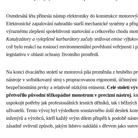
Osmdesátá léta přinesla nástup elektroniky do konstrukce motorovýc
Elektronické zapalování nahradilo starší mechanické systémy a přis
výraznému zlepšení spolehlivosti startování a celkového chodu mot
Katalyzátory a vylepšené karburátory začaly snižovat emise výfuko
což bylo reakcí na rostoucí environmentální povědomí veřejnosti i př
legislativu v oblasti ochrany životního prostředí.
Na konci dvacátého století se motorová pila proměnila z hrubého 
nástroje v sofistikovaný stroj s propracovanou ergonomií, účinnými
bezpečnostními prvky a relativně nízkými emisemi.
Celé století vý
přetvořilo původní těžkopádné monstrum v precizní nástroj
, k
uspokojit potřeby jak profesionálních lesních dělníků, tak i běžnýc
uživatelů. Tento vývoj byl výsledkem soustavného úsilí desítek kons
inženýrů a výrobců, kteří každý svým dílem přispěli k podobě nástro
zásadně ovlivnil způsob, jakým lidstvo nakládá s dřevem jako surov