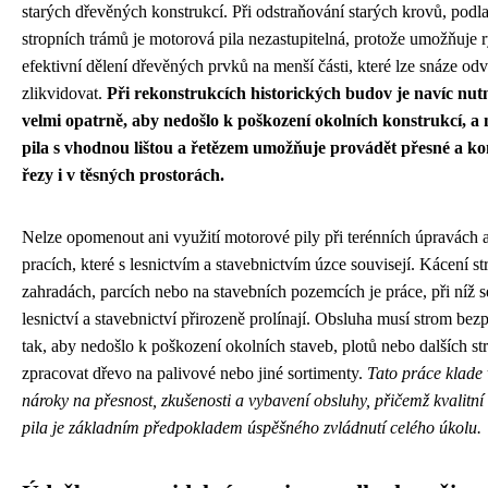
starých dřevěných konstrukcí. Při odstraňování starých krovů, podl
stropních trámů je motorová pila nezastupitelná, protože umožňuje r
efektivní dělení dřevěných prvků na menší části, které lze snáze odv
zlikvidovat.
Při rekonstrukcích historických budov je navíc nut
velmi opatrně, aby nedošlo k poškození okolních konstrukcí, a
pila s vhodnou lištou a řetězem umožňuje provádět přesné a k
řezy i v těsných prostorách.
Nelze opomenout ani využití motorové pily při terénních úpravách 
pracích, které s lesnictvím a stavebnictvím úzce souvisejí. Kácení s
zahradách, parcích nebo na stavebních pozemcích je práce, při níž
lesnictví a stavebnictví přirozeně prolínají. Obsluha musí strom be
tak, aby nedošlo k poškození okolních staveb, plotů nebo dalších st
zpracovat dřevo na palivové nebo jiné sortimenty.
Tato práce klade
nároky na přesnost, zkušenosti a vybavení obsluhy, přičemž kvalitn
pila je základním předpokladem úspěšného zvládnutí celého úkolu.