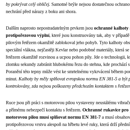
by pokrývat celý obličej.
Samotné brýle nejsou dostatečnou ochrano
nechrání před nárazy z boku ani shora.
Dalším naprosto nepostradatelným prvkem jsou
ochranné kalhoty 
protipořezovou výplní
, které jsou konstruovány tak, aby v případě
pilovým řetězem okamžitě zablokoval jeho pohyb. Tyto kalhoty obs
speciální vlákna, nejčastěji Kevlar nebo podobné materiály, která se
řetězem okamžitě rozvinou a ucpou pohon pily. Jde o technologii, k
zlomku sekundy zabránit hlubokému řezu do stehna, kde prochází s
Poranění této tepny může vést ke smrtelnému vykrvácení během p
minut.
Kalhoty by měly splňovat evropskou normu EN 381-5 a být 
kontrolovány, zda nejsou poškozeny předchozím kontaktem s řetěze
Ruce jsou při práci s motorovou pilou vystaveny neustálému vibrač
a přímému nebezpečí kontaktu s řetězem.
Ochranné rukavice pro 
motorovou pilou musí splňovat normu EN 381-7
a musí obsahov
protipořezovou vrstvu alespoň na hřbetu levé ruky, která drží přední