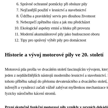
Správné ochranné pomůcky při obsluze pily
Nejčastější použití v lesnictví a stavebnictví
Údržba a pravidelný servis pro dlouhou životnost
Nebezpečí zpětného rázu a jak mu předcházet
Ekologické aspekty emisí a hluku při provozu
Moderní akumulátorové pily jako budoucnost oboru
Tipy pro správný výběr pily pro domácnost
Historie a vývoj motorové pily ve 20. století
Motorová pila prošla ve dvacátém století fascinujícím vývojem, který
jeden z nejdůležitějších nástrojů moderního lesnictví a stavebnictví.
tohoto příběhu sahají do přelomu devatenáctého a dvacátého století,
inženýři a vynálezci začali vážně zabývat myšlenkou mechanizace 
fyzicky náročného kácení stromů.
První skutečně funkční motorové pily vznikly v prvních dekád