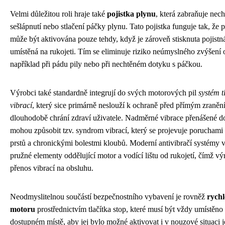
Velmi důležitou roli hraje také
pojistka plynu
, která zabraňuje nec
sešlápnutí nebo stlačení páčky plynu. Tato pojistka funguje tak, že 
může být aktivována pouze tehdy, když je zároveň stisknuta pojistn
umístěná na rukojeti. Tím se eliminuje riziko neúmyslného zvýšení 
například při pádu pily nebo při nechtěném dotyku s páčkou.
Výrobci také standardně integrují do svých motorových pil
systém 
vibrací
, který sice primárně neslouží k ochraně před přímým zraněn
dlouhodobě chrání zdraví uživatele. Nadměrné vibrace přenášené d
mohou způsobit tzv. syndrom vibrací, který se projevuje poruchami
prstů a chronickými bolestmi kloubů. Moderní antivibračí systémy v
pružné elementy oddělující motor a vodící lištu od rukojetí, čímž vý
přenos vibrací na obsluhu.
Neodmyslitelnou součástí bezpečnostního vybavení je rovněž
rychl
motoru
prostřednictvím tlačítka stop, které musí být vždy umístěno
dostupném místě, aby jej bylo možné aktivovat i v nouzové situaci 