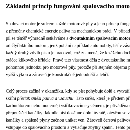
Základní princip fungování spalovacího mot
Spalovací motor je srdcem každé motorové pily a jeho princip fung
z přeměny chemické energie paliva na mechanickou práci. V přípa
pil se téměř výhradně setkáváme s
dvoutaktním spalovacím moto
od čtyřtaktního motoru, jenž pohání například automobily, liší v zás
každý druhý zdvih pístu je pracovní, což znamená, že k zážehu doc
otáčce klikového hřídele. Právě tato vlastnost dělá z dvoutaktního m
pohonnou jednotku pro motorové pily, protože při stejném objemu 
vyšší výkon a zároveň je konstrukčně jednodušší a lehčí.
Celý proces začíná v okamžiku, kdy se píst pohybuje dolů a vytváří
skříni
přetlak směsi paliva a vzduchu
. Tato směs, která je předem p
karburátorem nebo moderněji vstřikovacím systémem, je přiváděna 
přepouštěcí kanálky. Jakmile píst dosáhne dolní úvratě, otevřou se 
kanálky a spálené plyny začnou unikat ven. Zároveň čerstvá palivo
vstupuje do spalovacího prostoru a vytlačuje zbytky spalin. Tento p