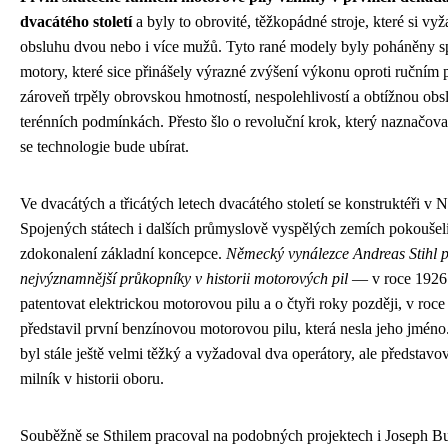
dvacátého století
a byly to obrovité, těžkopádné stroje, které si vy
obsluhu dvou nebo i více mužů. Tyto rané modely byly poháněny s
motory, které sice přinášely výrazné zvýšení výkonu oproti ručním p
zároveň trpěly obrovskou hmotností, nespolehlivostí a obtížnou obs
terénních podmínkách. Přesto šlo o revoluční krok, který naznačova
se technologie bude ubírat.
Ve dvacátých a třicátých letech dvacátého století se konstruktéři v
Spojených státech i dalších průmyslově vyspělých zemích pokoušel
zdokonalení základní koncepce.
Německý vynálezce Andreas Stihl p
nejvýznamnější průkopníky v historii motorových pil
— v roce 1926 
patentovat elektrickou motorovou pilu a o čtyři roky později, v roce
představil první benzínovou motorovou pilu, která nesla jeho jméno.
byl stále ještě velmi těžký a vyžadoval dva operátory, ale představo
milník v historii oboru.
Souběžně se Sthilem pracoval na podobných projektech i Joseph B