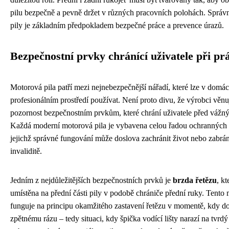
pilu bezpečně a pevně držet v různých pracovních polohách. Správ
pily je základním předpokladem bezpečné práce a prevence úrazů.
Bezpečnostní prvky chránící uživatele při prá
Motorová pila patří mezi nejnebezpečnější nářadí, které lze v domác
profesionálním prostředí používat. Není proto divu, že výrobci věn
pozornost bezpečnostním prvkům, které chrání uživatele před vážn
Každá moderní motorová pila je vybavena celou řadou ochrannýc
jejichž správné fungování může doslova zachránit život nebo zabráni
invaliditě.
Jedním z nejdůležitějších bezpečnostních prvků je
brzda řetězu
, kt
umístěna na přední části pily v podobě chrániče přední ruky. Tent
funguje na principu okamžitého zastavení řetězu v momentě, kdy do
zpětnému rázu – tedy situaci, kdy špička vodící lišty narazí na tvrd