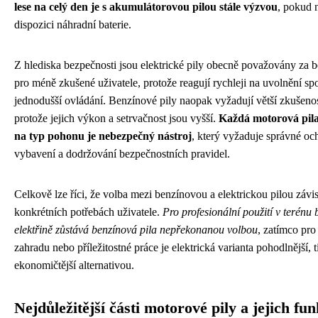
lese na celý den je s akumulátorovou pilou stále výzvou
, pokud 
dispozici náhradní baterie.
Z hlediska bezpečnosti jsou elektrické pily obecně považovány za b
pro méně zkušené uživatele, protože reagují rychleji na uvolnění sp
jednodušší ovládání. Benzínové pily naopak vyžadují větší zkušenos
protože jejich výkon a setrvačnost jsou vyšší.
Každá motorová pila
na typ pohonu je nebezpečný nástroj
, který vyžaduje správné oc
vybavení a dodržování bezpečnostních pravidel.
Celkově lze říci, že volba mezi benzínovou a elektrickou pilou závis
konkrétních potřebách uživatele.
Pro profesionální použití v terénu 
elektřině zůstává benzínová pila nepřekonanou volbou
, zatímco pr
zahradu nebo příležitostné práce je elektrická varianta pohodlnější, ti
ekonomičtější alternativou.
Nejdůležitější části motorové pily a jejich fu