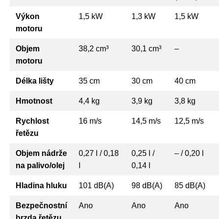
Výkon
1,5 kW
1,3 kW
1,5 kW
motoru
Objem
38,2 cm³
30,1 cm³
–
motoru
Délka lišty
35 cm
30 cm
40 cm
Hmotnost
4,4 kg
3,9 kg
3,8 kg
Rychlost
16 m/s
14,5 m/s
12,5 m/s
řetězu
Objem nádrže
0,27 l / 0,18
0,25 l /
– / 0,20 l
na palivo/olej
l
0,14 l
Hladina hluku
101 dB(A)
98 dB(A)
85 dB(A)
Bezpečnostní
Ano
Ano
Ano
brzda řetězu