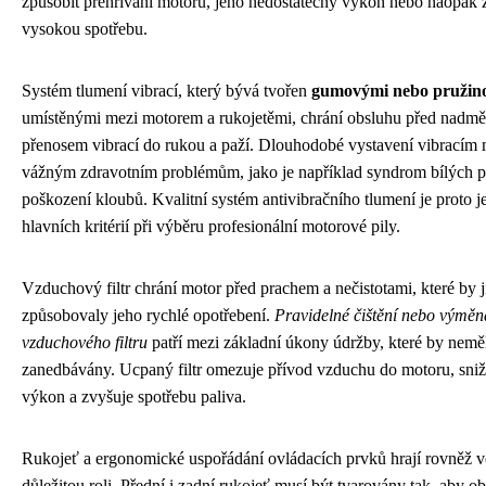
způsobit přehřívání motoru, jeho nedostatečný výkon nebo naopak 
vysokou spotřebu.
Systém tlumení vibrací, který bývá tvořen
gumovými nebo pružino
umístěnými mezi motorem a rukojetěmi, chrání obsluhu před nadm
přenosem vibrací do rukou a paží. Dlouhodobé vystavení vibracím 
vážným zdravotním problémům, jako je například syndrom bílých p
poškození kloubů. Kvalitní systém antivibračního tlumení je proto 
hlavních kritérií při výběru profesionální motorové pily.
Vzduchový filtr chrání motor před prachem a nečistotami, které by 
způsobovaly jeho rychlé opotřebení.
Pravidelné čištění nebo výměn
vzduchového filtru
patří mezi základní úkony údržby, které by nemě
zanedbávány. Ucpaný filtr omezuje přívod vzduchu do motoru, sniž
výkon a zvyšuje spotřebu paliva.
Rukojeť a ergonomické uspořádání ovládacích prvků hrají rovněž v
důležitou roli. Přední i zadní rukojeť musí být tvarovány tak, aby 