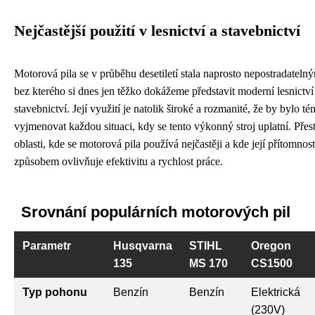
Nejčastější použití v lesnictví a stavebnictví
Motorová pila se v průběhu desetiletí stala naprosto nepostradateln
bez kterého si dnes jen těžko dokážeme představit moderní lesnictv
stavebnictví. Její využití je natolik široké a rozmanité, že by bylo 
vyjmenovat každou situaci, kdy se tento výkonný stroj uplatní. Přest
oblasti, kde se motorová pila používá nejčastěji a kde její přítomno
způsobem ovlivňuje efektivitu a rychlost práce.
Srovnání populárních motorových pil
Parametr
Husqvarna
STIHL
Oregon
135
MS 170
CS1500
Typ pohonu
Benzín
Benzín
Elektrická
(230V)