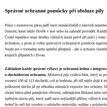
Správné ochranné pomůcky při obsluze pily
Práce s motorovou pilou patří mezi nejnáročnější a zároveň nejnebe
činnosti, které může člověk v lese nebo na zahradě provádět. Každý
České republice stane desítky vážných úrazů právě při práci s tout
technikou, a proto je volba správných ochranných pomůcek naprost
Nejde jen o formalitu nebo splnění předpisů – jde o ochranu vlastní
krajních případech i života.
Základem každé správné výbavy je ochranná helma s integrov
a sluchátkovou ochranou.
Motorová pila vydává hluk, který se p
rozmezí 100 až 115 decibelů, což je hodnota, při níž může dojít k t
poškození sluchu již po několika minutách expozice bez ochrany. 
chrání hlavu před padajícími větvemi, odletujícími třískami nebo 
zpětným rázem pily, který patří mezi nejčastější příčiny vážných zr
helmě by měl být vyroben z odolného materiálu, nejlépe z polykarb