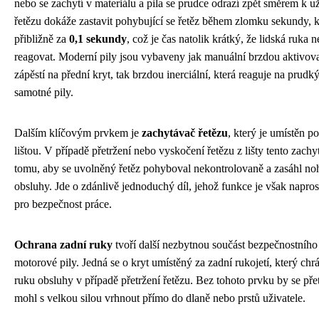
nebo se zachytí v materiálu a pila se prudce odrazí zpět směrem k už
řetězu dokáže zastavit pohybující se řetěz během zlomku sekundy, 
přibližně za
0,1 sekundy
, což je čas natolik krátký, že lidská ruka n
reagovat. Moderní pily jsou vybaveny jak manuální brzdou aktivov
zápěstí na přední kryt, tak brzdou inerciální, která reaguje na prud
samotné pily.
Dalším klíčovým prvkem je
zachytávač řetězu
, který je umístěn p
lištou. V případě přetržení nebo vyskočení řetězu z lišty tento zach
tomu, aby se uvolněný řetěz pohyboval nekontrolovaně a zasáhl no
obsluhy. Jde o zdánlivě jednoduchý díl, jehož funkce je však napros
pro bezpečnost práce.
Ochrana zadní ruky
tvoří další nezbytnou součást bezpečnostníh
motorové pily. Jedná se o kryt umístěný za zadní rukojetí, který chr
ruku obsluhy v případě přetržení řetězu. Bez tohoto prvku by se pře
mohl s velkou silou vrhnout přímo do dlaně nebo prstů uživatele.