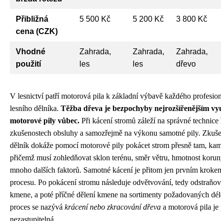
Přibližná
5 500 Kč
5 200 Kč
3 800 Kč
cena (CZK)
Vhodné
Zahrada,
Zahrada,
Zahrada,
použití
les
les
dřevo
V lesnictví patří motorová pila k základní výbavě každého profesio
lesního dělníka.
Těžba dřeva je bezpochyby nejrozšířenějším vy
motorové pily vůbec.
Při kácení stromů záleží na správné technice 
zkušenostech obsluhy a samozřejmě na výkonu samotné pily. Zkuše
dělník dokáže pomocí motorové pily pokácet strom přesně tam, kam
přičemž musí zohledňovat sklon terénu, směr větru, hmotnost korun
mnoho dalších faktorů. Samotné kácení je přitom jen prvním kroke
procesu. Po pokácení stromu následuje odvětvování, tedy odstraňov
kmene, a poté příčné dělení kmene na sortimenty požadovaných dél
proces se nazývá
krácení nebo zkracování dřeva
a motorová pila je 
nezastupitelná.