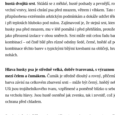
hustá dvojitá srst
. Skládá se z měkké, husté podsady a pevnější, r
vrchní vrstvy, která chrání psa před mrazem, větrem i vlhkem. Tato s
přizpůsobena extrémním arktickým podmínkám a dokáže udržet těle
i při teplotách hluboko pod nulou. Zajímavostí je, že stejná srst, kter
husky psa před mrazem, mu v létě pomáhá i před přehřátím, protože
jako přirozená izolace v obou směrech. Srst může mít celou řadu b
kombinací – od čistě bílé přes různé odstíny šedé, černé, hnědé až p
kombinace těchto barev s typickými bílými kresbami na obličeji, hru
nohách.
Hlava husky psa je středně velká, dobře tvarovaná, s výraznou
mezi čelem a čumákem.
Čumák je středně dlouhý a rovný, přičem
barva závisí na celkovém zbarvení srsti – může být černý, hnědý ne
Uši jsou trojúhelníkového tvaru, vzpřímené a poměrně blízko u seb
na vrcholu hlavy. Jsou hustě osrstěné jak zvenku, tak i zevnitř, což j
ochrana před chladem.