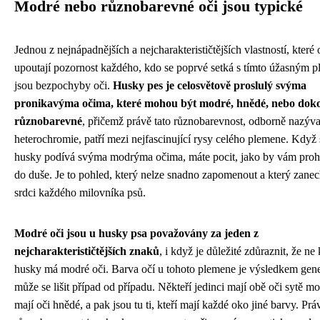
Modré nebo různobarevné oči jsou typické
Jednou z nejnápadnějších a nejcharakterističtějších vlastností, které
upoutají pozornost každého, kdo se poprvé setká s tímto úžasným 
jsou bezpochyby oči.
Husky pes je celosvětově proslulý svýma
pronikavýma očima, které mohou být modré, hnědé, nebo dok
různobarevné
, přičemž právě tato různobarevnost, odborně nazýv
heterochromie, patří mezi nejfascinující rysy celého plemene. Když 
husky podívá svýma modrýma očima, máte pocit, jako by vám proh
do duše. Je to pohled, který nelze snadno zapomenout a který zanec
srdci každého milovníka psů.
Modré oči jsou u husky psa považovány za jeden z
nejcharakterističtějších znaků
, i když je důležité zdůraznit, že ne
husky má modré oči. Barva očí u tohoto plemene je výsledkem gene
může se lišit případ od případu. Někteří jedinci mají obě oči sytě mod
mají oči hnědé, a pak jsou tu ti, kteří mají každé oko jiné barvy. Prá