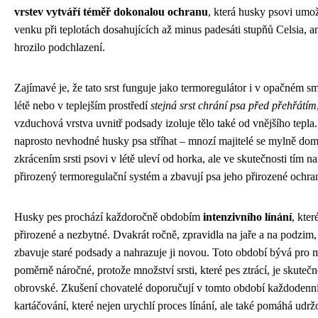
vrstev vytváří téměř dokonalou ochranu
, která husky psovi umo
venku při teplotách dosahujících až minus padesáti stupňů Celsia, 
hrozilo podchlazení.
Zajímavé je, že tato srst funguje jako termoregulátor i v opačném s
létě nebo v teplejším prostředí
stejná srst chrání psa před přehřátím
vzduchová vrstva uvnitř podsady izoluje tělo také od vnějšího tepla.
naprosto nevhodné husky psa stříhat – mnozí majitelé se mylně domn
zkrácením srsti psovi v létě uleví od horka, ale ve skutečnosti tím na
přirozený termoregulační systém a zbavují psa jeho přirozené ochra
Husky pes prochází každoročně obdobím
intenzivního línání
, kter
přirozené a nezbytné. Dvakrát ročně, zpravidla na jaře a na podzim,
zbavuje staré podsady a nahrazuje ji novou. Toto období bývá pro m
poměrně náročné, protože množství srsti, které pes ztrácí, je skutečn
obrovské. Zkušení chovatelé doporučují v tomto období každodenn
kartáčování, které nejen urychlí proces línání, ale také pomáhá udržo