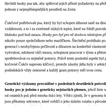
šlechtili husky psa tak, aby splňoval jejich přísné požadavky na přež
jednom z nejnepřístupnějších prostředí na Zemi.
Čukčové potřebovali psa, který by byl schopen táhnout saně na dlo
vzdálenosti, a to i za extrémně nízkých teplot, které na Sibiři pravide
hluboko pod bod mrazu.
Husky pes byl pro ně doslova nástrojem pře
nikoliv pouze společníkem nebo mazlíčkem. Šlechtění probíhalo p
generací s neobyčejnou pečlivostí a důrazem na konkrétní vlastnosti
vytrvalost, odolnost vůči mrazu, schopnost pracovat v týmu a přito
spotřebovávat co nejméně potravy. Právě tento poslední aspekt byl 
kočovné Čukče naprosto klíčový, protože zásoby jídla byly v arkti
podmínkách vždy omezené a každý gram potravy měl svou cenu.
Genetické výzkumy prováděné v posledních desetiletích potvrdil
husky pes je jedním z geneticky nejstarších plemen
, jehož linie 
od ostatních psů před mnoha tisíci lety. Vědci zjistili, že v genomu 
jsou přítomny sekvence, které svědčí o jeho úzkém vztahu s původ