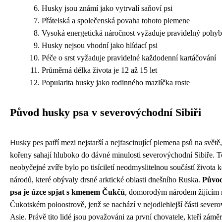
Husky jsou známí jako vytrvalí saňoví psi
Přátelská a společenská povaha tohoto plemene
Vysoká energetická náročnost vyžaduje pravidelný pohyb
Husky nejsou vhodní jako hlídací psi
Péče o srst vyžaduje pravidelné každodenní kartáčování
Průměrná délka života je 12 až 15 let
Popularita husky jako rodinného mazlíčka roste
Původ husky psa v severovýchodní Sibiři
Husky pes patří mezi nejstarší a nejfascinující plemena psů na světě
kořeny sahají hluboko do dávné minulosti severovýchodní Sibiře. T
neobyčejné zvíře bylo po tisíciletí neodmyslitelnou součástí života
národů, které obývaly drsné arktické oblasti dnešního Ruska.
Půvo
psa je úzce spjat s kmenem Čukčů
, domorodým národem žijícím 
Čukotském poloostrově, jenž se nachází v nejodlehlejší části sever
Asie. Právě tito lidé jsou považováni za první chovatele, kteří zámě