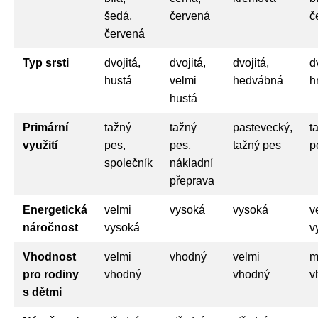
šedá,
červená
č
červená
Typ srsti
dvojitá,
dvojitá,
dvojitá,
d
hustá
velmi
hedvábná
h
hustá
Primární
tažný
tažný
pastevecký,
t
využití
pes,
pes,
tažný pes
p
společník
nákladní
přeprava
Energetická
velmi
vysoká
vysoká
v
náročnost
vysoká
v
Vhodnost
velmi
vhodný
velmi
m
pro rodiny
vhodný
vhodný
v
s dětmi