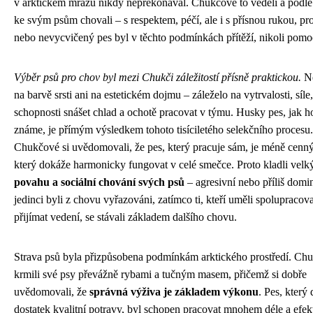
v arktickém mrazu nikdy nepřekonával. Chukčové to věděli a podle
ke svým psům chovali – s respektem, péčí, ale i s přísnou rukou, pr
nebo nevycvičený pes byl v těchto podmínkách přítěží, nikoli pomo
Výběr psů pro chov byl mezi Chukči záležitostí přísně praktickou.
Ne
na barvě srsti ani na estetickém dojmu – záleželo na vytrvalosti, síle,
schopnosti snášet chlad a ochotě pracovat v týmu. Husky pes, jak h
známe, je přímým výsledkem tohoto tisíciletého selekčního procesu.
Chukčové si uvědomovali, že pes, který pracuje sám, je méně cenný
který dokáže harmonicky fungovat v celé smečce. Proto kladli velk
povahu a sociální chování svých psů
– agresivní nebo příliš domi
jedinci byli z chovu vyřazováni, zatímco ti, kteří uměli spolupracova
přijímat vedení, se stávali základem dalšího chovu.
Strava psů byla přizpůsobena podmínkám arktického prostředí. Ch
krmili své psy převážně rybami a tučným masem, přičemž si dobře
uvědomovali, že
správná výživa je základem výkonu
. Pes, který 
dostatek kvalitní potravy, byl schopen pracovat mnohem déle a efek