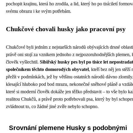
pochopit krajinu, která ho zrodila, a lid, který ho po tisíciletí formov
svému obrazu i ke svým potřebám.
Chukčové chovali husky jako pracovní psy
Chukčové byli jedním z nejstarších národů obývajících drsné oblasti
právě oni stojí za vznikem jednoho z nejpozoruhodnějších plemen, 
člověk vyšlechtil.
Sibiřský husky pes byl po tisíce let nepostrad
společníkem těchto domorodých obyvatel
, kteří bez něj jen stěží
přežít v podmínkách, jež by většinu ostatních národů dávno zlomily
klesající hluboko pod bod mrazu, nekonečné sněhové pláně a vzdále
které si moderní člověk dokáže jen těžko představit – to vše bylo k
realitou Chukčů, a právě proto potřebovali psa, který by byl schope
zvládnout to, co žádné jiné zvíře nebylo schopno.
Srovnání plemene Husky s podobnými