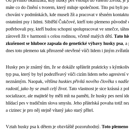
Od prvního okamžiku, kdy husky pes vstoupí do vašeho života, je j
máte co do činění s tvorem, který miluje společnost. Tito psi byli po 
chováni v podmínkách, kde museli žít a pracovat v těsném kontaktu
ostatními psy i lidmi. Sibiřští Čukčové, kteří toto plemeno původně 
potřebovali psy, kteří budou schopni spolupracovat ve smečce, táhn
zároveň žít v harmonii s celou rodinou, včetně malých dětí.
Tato hi
zkušenost se hluboce zapsala do genetické výbavy husky psa
, a
dnes toto plemeno tak přirozeně otevřené vůči lidem i jiným zvířatů
Husky pes je známý tím, že se dokáže spřátelit prakticky s kýmkoliv
typ psa, který by byl podezřívavý vůči cizím lidem nebo agresivní v
neznámým. Naopak,
většina huskies přivítá nového člověka s nadš
radostí, jako by se znali celý život
. Tato vlastnost je sice krásná z p
socializace, ale majitelé by měli mít na paměti, že husky pes není id
hlídací pes v tradičním slova smyslu. Jeho přátelská povaha totiž ne
a cizinec je pro něj stejně vítaný jako starý přítel.
Vztah husky psa k dětem je obzvláště pozoruhodný.
Toto plemeno 