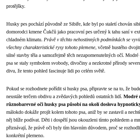
protějšky.
Husky pes pochází původně ze Sibiře, kde byl po staletí chován sib
domorodci kmene Čukčů jako pracovní pes určený k tahu saní v ex
chladném klimatu.
Právě v těchto nehostinných podmínkách se vyvi
všechny charakteristické rysy tohoto plemene
, včetně hustého dvojit
silné stavby těla a samozřejmě těch nezapomenutelných očí. Modré
psa se staly symbolem svobody, divočiny a nezkrotné přírody severu
divu, že tento pohled fascinuje lidi po celém světě.
Pokud se rozhodnete pořídit si husky psa, připravte se na to, že bud
neustále terčem obdivu a zvědavých pohledů ostatních lidí.
Modré 
různobarevné oči husky psa působí na okolí doslova hypnotick
málokdo dokáže projít kolem tohoto psa, aniž by se zastavil a nechtě
něj blíže podívat. Děti i dospělí jsou okouzleni tímto pohledem a mn
přiznávají, že právě oči byly tím hlavním důvodem, proč se rozhodli
konkrétní plemeno.