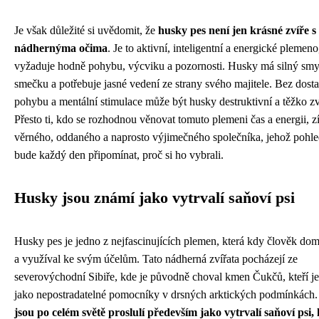
Je však důležité si uvědomit, že
husky pes není jen krásné zvíře s
nádhernýma očima
. Je to aktivní, inteligentní a energické plemeno
vyžaduje hodně pohybu, výcviku a pozornosti. Husky má silný smy
smečku a potřebuje jasné vedení ze strany svého majitele. Bez dost
pohybu a mentální stimulace může být husky destruktivní a těžko zv
Přesto ti, kdo se rozhodnou věnovat tomuto plemeni čas a energii, zí
věrného, oddaného a naprosto výjimečného společníka, jehož pohle
bude každý den připomínat, proč si ho vybrali.
Husky jsou známí jako vytrvalí saňoví psi
Husky pes je jedno z nejfascinujících plemen, která kdy člověk dom
a využíval ke svým účelům. Tato nádherná zvířata pocházejí ze
severovýchodní Sibiře, kde je původně choval kmen Čukčů, kteří je
jako nepostradatelné pomocníky v drsných arktických podmínkách
jsou po celém světě proslulí především jako vytrvalí saňoví psi, 