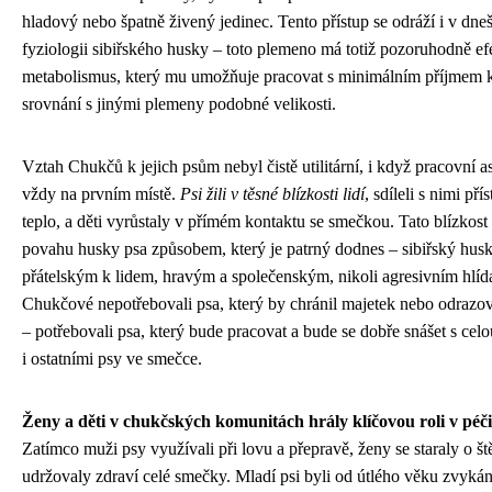
hladový nebo špatně živený jedinec. Tento přístup se odráží i v dne
fyziologii sibiřského husky – toto plemeno má totiž pozoruhodně ef
metabolismus, který mu umožňuje pracovat s minimálním příjmem k
srovnání s jinými plemeny podobné velikosti.
Vztah Chukčů k jejich psům nebyl čistě utilitární, i když pracovní a
vždy na prvním místě.
Psi žili v těsné blízkosti lidí
, sdíleli s nimi přís
teplo, a děti vyrůstaly v přímém kontaktu se smečkou. Tato blízkos
povahu husky psa způsobem, který je patrný dodnes – sibiřský hus
přátelským k lidem, hravým a společenským, nikoli agresivním hlí
Chukčové nepotřebovali psa, který by chránil majetek nebo odrazov
– potřebovali psa, který bude pracovat a bude se dobře snášet s cel
i ostatními psy ve smečce.
Ženy a děti v chukčských komunitách hrály klíčovou roli v péči
Zatímco muži psy využívali při lovu a přepravě, ženy se staraly o št
udržovaly zdraví celé smečky. Mladí psi byli od útlého věku zvykán