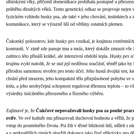
sibirskými vlky, přičemž domestikace probíhala postupně a přirozen
průběhu dlouhých věků. Tento genetický odkaz se projevuje nejen 
fyzickém vzhledu husky psa, ale také v jeho chování, instinktech a
komunikace, který se výrazně liší od většiny ostatních plemen.
Čukotský poloostrov, kde husky pes vznikal, je krajinou extrémních
kontrastů. V zimě zde panuje tma a mráz, který dokáže zmrazit vše 
zatímco léto přináší krátké, ale intenzivní období tepla.
Husky pes si
krajinu zvykl natolik, že se stal její nedílnou součástí
, téměř jako by 
přírodou samotnou stvořen pro tento účel. Jeho hustá dvojitá srst, kt
chrání před mrazem, jeho kompaktní tělo přizpůsobené pohybu ve 
ledu, a jeho neobyčejná schopnost regulovat tělesnou teplotu – to vš
výsledky tisíciletého přirozeného a řízeného výběru.
Zajímavé je, že
Čukčové nepovažovali husky psa za pouhé prac
zvíře
. Ve své kultuře mu přisuzovali duchovní hodnotu a věřili, že ps
vstup do posmrtného života. Psi žili v těsné blízkosti lidí, sdíleli s n
a v nejkrutějších zimách sloužili dokonce jako živé přikrývky pro dě