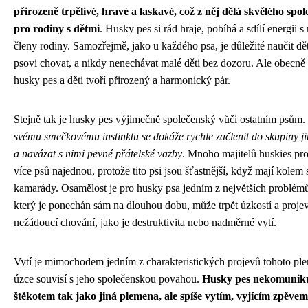
přirozeně trpělivé, hravé a laskavé, což z něj dělá skvělého spo
pro rodiny s dětmi
. Husky pes si rád hraje, pobíhá a sdílí energii 
členy rodiny. Samozřejmě, jako u každého psa, je důležité naučit děti
psovi chovat, a nikdy nenechávat malé děti bez dozoru. Ale obecně p
husky pes a děti tvoří přirozený a harmonický pár.
Stejně tak je husky pes výjimečně společenský vůči ostatním psům.
svému smečkovému instinktu se dokáže rychle začlenit do skupiny j
a navázat s nimi pevné přátelské vazby
. Mnoho majitelů huskies pr
více psů najednou, protože tito psi jsou šťastnější, když mají kolem
kamarády. Osamělost je pro husky psa jedním z největších problémů
který je ponechán sám na dlouhou dobu, může trpět úzkostí a proje
nežádoucí chování, jako je destruktivita nebo nadměrné vytí.
Vytí je mimochodem jedním z charakteristických projevů tohoto pl
úzce souvisí s jeho společenskou povahou.
Husky pes nekomunik
štěkotem tak jako jiná plemena, ale spíše vytím, vyjícím zpěvem