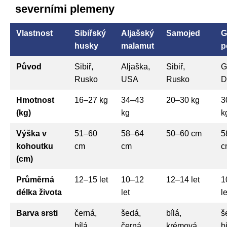
severními plemeny
Vlastnost
Sibiřský
Aljašský
Samojed
G
husky
malamut
p
Původ
Sibiř,
Aljaška,
Sibiř,
G
Rusko
USA
Rusko
D
Hmotnost
16–27 kg
34–43
20–30 kg
3
(kg)
kg
k
Výška v
51–60
58–64
50–60 cm
5
kohoutku
cm
cm
c
(cm)
Průměrná
12–15 let
10–12
12–14 let
1
délka života
let
le
Barva srsti
černá,
šedá,
bílá,
š
bílá,
černá,
krémová
bí