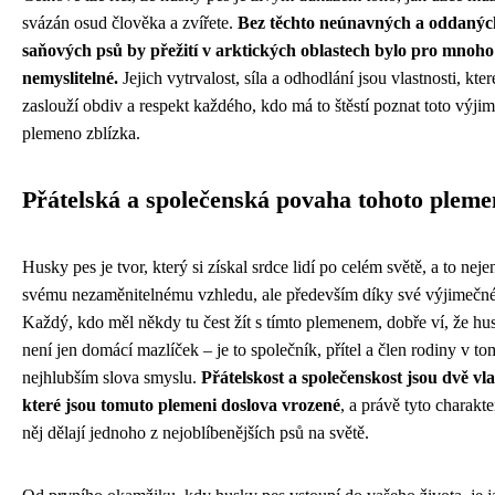
svázán osud člověka a zvířete.
Bez těchto neúnavných a oddanýc
saňových psů by přežití v arktických oblastech bylo pro mnoh
nemyslitelné.
Jejich vytrvalost, síla a odhodlání jsou vlastnosti, kter
zaslouží obdiv a respekt každého, kdo má to štěstí poznat toto výji
plemeno zblízka.
Přátelská a společenská povaha tohoto pleme
Husky pes je tvor, který si získal srdce lidí po celém světě, a to neje
svému nezaměnitelnému vzhledu, ale především díky své výjimečn
Každý, kdo měl někdy tu čest žít s tímto plemenem, dobře ví, že hu
není jen domácí mazlíček – je to společník, přítel a člen rodiny v to
nejhlubším slova smyslu.
Přátelskost a společenskost jsou dvě vla
které jsou tomuto plemeni doslova vrozené
, a právě tyto charakte
něj dělají jednoho z nejoblíbenějších psů na světě.