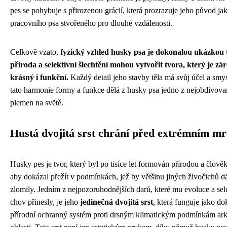
pes se pohybuje s přirozenou grácií, která prozrazuje jeho původ ja
pracovního psa stvořeného pro dlouhé vzdálenosti.
Celkově vzato,
fyzický vzhled husky psa je dokonalou ukázkou 
příroda a selektivní šlechtění mohou vytvořit tvora, který je zá
krásný i funkční.
Každý detail jeho stavby těla má svůj účel a smys
tato harmonie formy a funkce dělá z husky psa jedno z nejobdivova
plemen na světě.
Hustá dvojitá srst chrání před extrémním m
Husky pes je tvor, který byl po tisíce let formován přírodou a člově
aby dokázal přežít v podmínkách, jež by většinu jiných živočichů 
zlomily. Jedním z nejpozoruhodnějších darů, které mu evoluce a sel
chov přinesly, je jeho
jedinečná dvojitá srst
, která funguje jako d
přírodní ochranný systém proti drsným klimatickým podmínkám ark