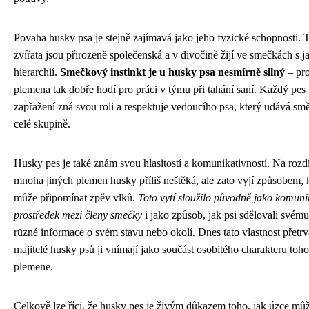
Povaha husky psa je stejně zajímavá jako jeho fyzické schopnosti. 
zvířata jsou přirozeně společenská a v divočině žijí ve smečkách s 
hierarchií.
Smečkový instinkt je u husky psa nesmírně silný
– pro
plemena tak dobře hodí pro práci v týmu při tahání saní. Každý pes
zapřažení zná svou roli a respektuje vedoucího psa, který udává sm
celé skupině.
Husky pes je také znám svou hlasitostí a komunikativností. Na rozd
mnoha jiných plemen husky příliš neštěká, ale zato vyjí způsobem, 
může připomínat zpěv vlků.
Toto vytí sloužilo původně jako komuni
prostředek mezi členy smečky
i jako způsob, jak psi sdělovali svému
různé informace o svém stavu nebo okolí. Dnes tato vlastnost přetr
majitelé husky psů ji vnímají jako součást osobitého charakteru toho
plemene.
Celkově lze říci, že husky pes je živým důkazem toho, jak úzce mů