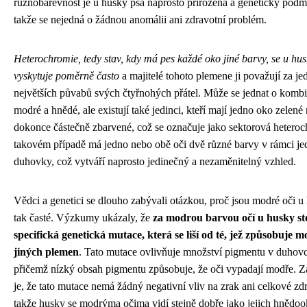
různobarevnost je u husky psa naprosto přirozená a geneticky podm
takže se nejedná o žádnou anomálii ani zdravotní problém.
Heterochromie, tedy stav, kdy má pes každé oko jiné barvy, se u hu
vyskytuje poměrně často
a majitelé tohoto plemene ji považují za je
největších půvabů svých čtyřnohých přátel. Může se jednat o kombi
modré a hnědé, ale existují také jedinci, kteří mají jedno oko zelené
dokonce částečně zbarvené, což se označuje jako sektorová hetero
takovém případě má jedno nebo obě oči dvě různé barvy v rámci je
duhovky, což vytváří naprosto jedinečný a nezaměnitelný vzhled.
Vědci a genetici se dlouho zabývali otázkou, proč jsou modré oči u
tak časté. Výzkumy ukázaly, že
za modrou barvou očí u husky sto
specifická genetická mutace, která se liší od té, jež způsobuje m
jiných plemen
. Tato mutace ovlivňuje množství pigmentu v duhovc
přičemž nízký obsah pigmentu způsobuje, že oči vypadají modře. 
je, že tato mutace nemá žádný negativní vliv na zrak ani celkové zdr
takže husky se modrýma očima vidí stejně dobře jako jejich hnědoo