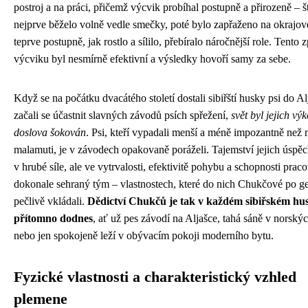
postroj a na práci, přičemž výcvik probíhal postupně a přirozeně – š
nejprve běželo volně vedle smečky, poté bylo zapřaženo na okrajové
teprve postupně, jak rostlo a sílilo, přebíralo náročnější role. Tento 
výcviku byl nesmírně efektivní a výsledky hovoří samy za sebe.
Když se na počátku dvacátého století dostali sibiřští husky psi do Al
začali se účastnit slavných závodů psích spřežení,
svět byl jejich vý
doslova šokován
. Psi, kteří vypadali menší a méně impozantně než 
malamuti, je v závodech opakovaně poráželi. Tajemství jejich úspě
v hrubé síle, ale ve vytrvalosti, efektivitě pohybu a schopnosti prac
dokonale sehraný tým – vlastnostech, které do nich Chukčové po g
pečlivě vkládali.
Dědictví Chukčů je tak v každém sibiřském hu
přítomno dodnes
, ať už pes závodí na Aljašce, tahá sáně v norský
nebo jen spokojeně leží v obývacím pokoji moderního bytu.
Fyzické vlastnosti a charakteristický vzhled
plemene