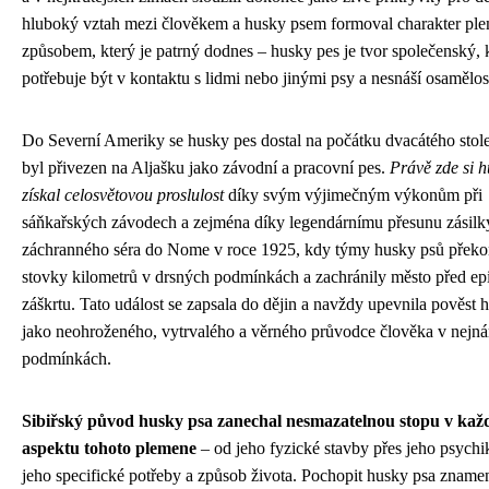
hluboký vztah mezi člověkem a husky psem formoval charakter pl
způsobem, který je patrný dodnes – husky pes je tvor společenský, 
potřebuje být v kontaktu s lidmi nebo jinými psy a nesnáší osamělos
Do Severní Ameriky se husky pes dostal na počátku dvacátého stole
byl přivezen na Aljašku jako závodní a pracovní pes.
Právě zde si h
získal celosvětovou proslulost
díky svým výjimečným výkonům při
sáňkařských závodech a zejména díky legendárnímu přesunu zásilk
záchranného séra do Nome v roce 1925, kdy týmy husky psů překo
stovky kilometrů v drsných podmínkách a zachránily město před ep
záškrtu. Tato událost se zapsala do dějin a navždy upevnila pověst 
jako neohroženého, vytrvalého a věrného průvodce člověka v nejná
podmínkách.
Sibiřský původ husky psa zanechal nesmazatelnou stopu v ka
aspektu tohoto plemene
– od jeho fyzické stavby přes jeho psychi
jeho specifické potřeby a způsob života. Pochopit husky psa zname