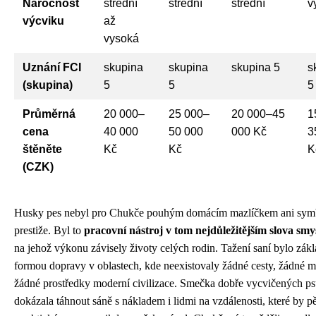
Náročnost
střední
střední
střední
v
výcviku
až
vysoká
Uznání FCI
skupina
skupina
skupina 5
s
(skupina)
5
5
5
Průměrná
20 000–
25 000–
20 000–45
1
cena
40 000
50 000
000 Kč
3
štěněte
Kč
Kč
K
(CZK)
Husky pes nebyl pro Chukče pouhým domácím mazlíčkem ani sy
prestiže. Byl to
pracovní nástroj v tom nejdůležitějším slova smy
na jehož výkonu závisely životy celých rodin. Tažení saní bylo zákl
formou dopravy v oblastech, kde neexistovaly žádné cesty, žádné m
žádné prostředky moderní civilizace. Smečka dobře vycvičených p
dokázala táhnout sáně s nákladem i lidmi na vzdálenosti, které by p