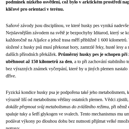
podmínek nízkého osvětlení, což bylo v arktickém prostředí na
klíčové pro orientaci v terénu.
Saňové závody jsou disciplínou, ve které husky pes vyniká nadevše
Nejslavnějším závodem na světě je bezpochyby Iditarod, který se k
každoročně na Aljašce a jehož trasa měří přibližně 1 600 kilometrů
složené z husky psů musí překonat hory, zamrzlé řeky, husté lesy a 
dalších přírodních překážek.
Průměrný husky pes je schopen při
uběhnout až 150 kilometrů za den
, a to při zachování stabilního 
bez výrazných známek vyčerpání, které by u jiných plemen nastal
dříve.
Fyzická kondice husky psa je podpořena také jeho metabolismem, k
výrazně liší od metabolismu většiny ostatních plemen. Vědci zjistili
dokáže přepnout svůj metabolismus do zvláštního režimu
, při němž 
spaluje tuky a šetří glykogen ve svalech. Tento mechanismus mu u
podávat výkony po dlouhou dobu bez nutnosti přijímat velké množs
potravy.