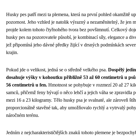
Husky pes patří mezi ta plemena, která na první pohled okamžitě up
pozornost. Jeho vzhled je natolik výrazný a nezaměnitelný, že jen 
projde kolem tohoto čtyřnohého tvora bez povšimnutí. Celkový doj
husky pes na pozorovatele působí, je kombinací síly, elegance a div
jež připomíná jeho dávné předky žijící v drsných podmínkách seve
krajin.
Pokud jde o velikost, jedná se o středně velkého psa.
Dospělý jedin
dosahuje výšky v kohoutku přibližně 53 až 60 centimetrů u psů
56 centimetrů u fen.
Hmotnost se pohybuje v rozmezí 20 až 27 ki
samců, přičemž feny bývají o něco lehčí a jejich váha se zpravidla 
mezi 16 a 23 kilogramy. Tělo husky psa je svalnaté, ale zároveň štíh
proporcionálně stavěné tak, aby umožňovalo rychlý a vytrvalý poh
náročném terénu.
Jedním z nejcharakterističtějších znaků tohoto plemene je bezpochy