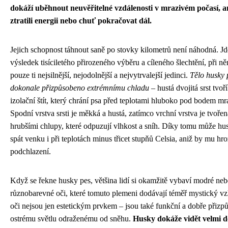
dokáží uběhnout neuvěřitelné vzdálenosti v mrazivém počasí, a
ztratili energii nebo chuť pokračovat dál.
Jejich schopnost táhnout saně po stovky kilometrů není náhodná. Jd
výsledek tisíciletého přirozeného výběru a cíleného šlechtění, při ně
pouze ti nejsilnější, nejodolnější a nejvytrvalejší jedinci.
Tělo husky 
dokonale přizpůsobeno extrémnímu chladu
– hustá dvojitá srst tvoř
izolační štít, který chrání psa před teplotami hluboko pod bodem mr
Spodní vrstva srsti je měkká a hustá, zatímco vrchní vrstva je tvořen
hrubšími chlupy, které odpuzují vlhkost a sníh. Díky tomu může hu
spát venku i při teplotách minus třicet stupňů Celsia, aniž by mu hro
podchlazení.
Když se řekne husky pes, většina lidí si okamžitě vybaví modré ne
různobarevné oči, které tomuto plemeni dodávají téměř mystický vz
oči nejsou jen estetickým prvkem – jsou také funkční a dobře přizp
ostrému světlu odraženému od sněhu.
Husky dokáže vidět velmi d