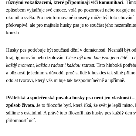
různými vokalizacemi, které připomínají vlčí komunikaci
. Tímt
způsobem vyjadřuje své emoce, volá po pozornosti nebo reaguje n
okolního světa. Pro neinformované sousedy může být toto chování
překvapivé, ale pro majitele husky psa je to součást jeho nezaměnit
kouzla.
Husky pes potřebuje být součástí dění v domácnosti. Nesnáší být od
kraj, ignorován nebo izolován.
Chce být tam, kde jsou jeho lidé – ch
každý moment, každou radost i každou starost
. Tato hluboká potřeb
a blízkosti je jedním z důvodů, proč si lidé k huskies tak silně přilno
odolat tvorovi, který vás miluje tak bezpodmínečně a upřímně.
Přátelská a společenská povaha husky psa není jen vlastností – 
způsob života
. Je to filozofie bytí, která říká, že svět je lepší místo
sdílíme s ostatními. A právě tuto filozofii nás husky pes každý den 
přítomností učí.