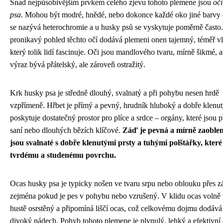
Snad nejpůsobivějším prvkem celého zjevu tohoto plemene jsou
oči
psa
. Mohou být modré, hnědé, nebo dokonce každé oko jiné barvy –
se nazývá heterochromie a u husky psů se vyskytuje poměrně často
pronikavý pohled těchto očí dodává plemeni onen tajemný, téměř vl
který tolik lidí fascinuje. Oči jsou mandlového tvaru, mírně šikmé, a
výraz bývá přátelský, ale zároveň ostražitý.
Krk husky psa je středně dlouhý, svalnatý a při pohybu nesen hrdě
vzpřímeně. Hřbet je přímý a pevný, hrudník hluboký a dobře klenut
poskytuje dostatečný prostor pro plíce a srdce – orgány, které jsou p
saní nebo dlouhých bězích klíčové.
Záď je pevná a mírně zaoble
jsou svalnaté s dobře klenutými prsty a tuhými polštářky, které
tvrdému a studenému povrchu.
Ocas husky psa je typicky nošen ve tvaru srpu nebo oblouku přes z
zejména pokud je pes v pohybu nebo vzrušený. V klidu ocas volně v
hustě osrstěný a připomíná liščí ocas, což celkovému dojmu dodává 
divoký nádech. Pohyb tohoto plemene je plynulý, lehký a efektivní