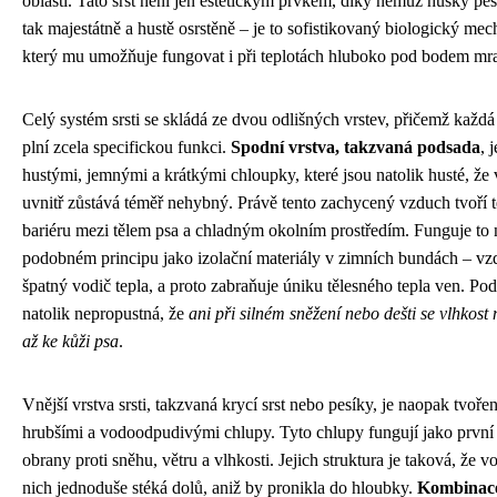
oblasti. Tato srst není jen estetickým prvkem, díky němuž husky pe
tak majestátně a hustě osrstěně – je to sofistikovaný biologický me
který mu umožňuje fungovat i při teplotách hluboko pod bodem mr
Celý systém srsti se skládá ze dvou odlišných vrstev, přičemž každá
plní zcela specifickou funkci.
Spodní vrstva, takzvaná podsada
, 
hustými, jemnými a krátkými chloupky, které jsou natolik husté, že
uvnitř zůstává téměř nehybný. Právě tento zachycený vzduch tvoří 
bariéru mezi tělem psa a chladným okolním prostředím. Funguje to 
podobném principu jako izolační materiály v zimních bundách – vz
špatný vodič tepla, a proto zabraňuje úniku tělesného tepla ven. Pod
natolik nepropustná, že
ani při silném sněžení nebo dešti se vlhkost
až ke kůži psa
.
Vnější vrstva srsti, takzvaná krycí srst nebo pesíky, je naopak tvořen
hrubšími a vodoodpudivými chlupy. Tyto chlupy fungují jako první 
obrany proti sněhu, větru a vlhkosti. Jejich struktura je taková, že v
nich jednoduše stéká dolů, aniž by pronikla do hloubky.
Kombinac