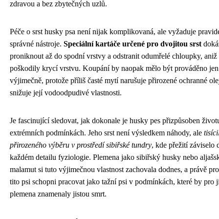
zdravou a bez zbytečných uzlů.
Péče o srst husky psa není nijak komplikovaná, ale vyžaduje pravid
správné nástroje.
Speciální kartáče určené pro dvojitou srst
doká
proniknout až do spodní vrstvy a odstranit odumřelé chloupky, aniž
poškodily krycí vrstvu. Koupání by naopak mělo být prováděno jen
výjimečně, protože příliš časté mytí narušuje přirozené ochranné olej
snižuje její vodoodpudivé vlastnosti.
Je fascinující sledovat, jak dokonale je husky pes přizpůsoben život
extrémních podmínkách. Jeho srst není výsledkem náhody, ale
tisíc
přirozeného výběru v prostředí sibiřské tundry
, kde přežití záviselo
každém detailu fyziologie. Plemena jako sibiřský husky nebo aljašs
malamut si tuto výjimečnou vlastnost zachovala dodnes, a právě pro
tito psi schopni pracovat jako tažní psi v podmínkách, které by pro j
plemena znamenaly jistou smrt.