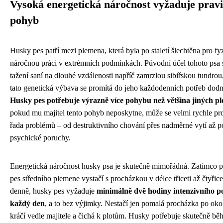
Vysoká energetická náročnost vyžaduje prav
pohyb
Husky pes patří mezi plemena, která byla po staletí šlechtěna pro fy
náročnou práci v extrémních podmínkách. Původní účel tohoto psa 
tažení saní na dlouhé vzdálenosti napříč zamrzlou sibiřskou tundrou
tato genetická výbava se promítá do jeho každodenních potřeb dodn
Husky pes potřebuje výrazně více pohybu než většina jiných p
pokud mu majitel tento pohyb neposkytne, může se velmi rychle pro
řada problémů – od destruktivního chování přes nadměrné vytí až p
psychické poruchy.
Energetická náročnost husky psa je skutečně mimořádná. Zatímco 
pes středního plemene vystačí s procházkou v délce třiceti až čtyřice
denně, husky pes vyžaduje
minimálně dvě hodiny intenzivního 
každý den
, a to bez výjimky. Nestačí jen pomalá procházka po okol
kráčí vedle majitele a čichá k plotům. Husky potřebuje skutečně běha