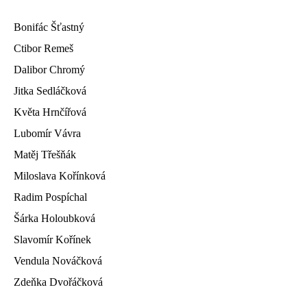
Bonifác Šťastný
Ctibor Remeš
Dalibor Chromý
Jitka Sedláčková
Květa Hrnčířová
Lubomír Vávra
Matěj Třešňák
Miloslava Kořínková
Radim Pospíchal
Šárka Holoubková
Slavomír Kořínek
Vendula Nováčková
Zdeňka Dvořáčková