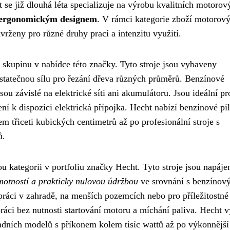
 se již dlouhá léta specializuje na výrobu kvalitních motorov
 ergonomickým designem
. V rámci kategorie zboží motorový
vrženy pro různé druhy prací a intenzitu využití.
í skupinu v nabídce této značky. Tyto stroje jsou vybaveny
statečnou sílu pro řezání dřeva různých průměrů. Benzínové
u závislé na elektrické síti ani akumulátoru. Jsou ideální pr
ní k dispozici elektrická přípojka. Hecht nabízí benzínové pil
třiceti kubických centimetrů až po profesionální stroje s
ů.
u kategorii v portfoliu značky Hecht. Tyto stroje jsou napáje
hmotností a prakticky nulovou údržbou
ve srovnání s benzínov
práci v zahradě, na menších pozemcích nebo pro příležitostné
ráci bez nutnosti startování motoru a míchání paliva. Hecht v
adních modelů s příkonem kolem tisíc wattů až po výkonnější