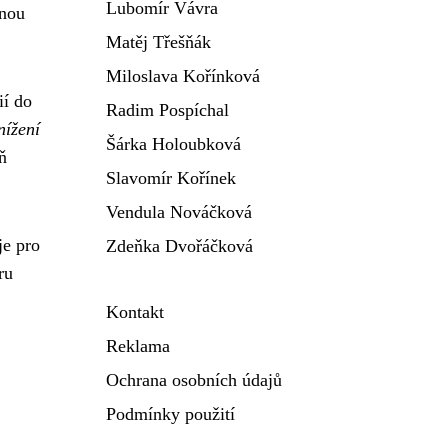
Lubomír Vávra
snou
Matěj Třešňák
Miloslava Kořínková
ií do
Radim Pospíchal
nížení
Šárka Holoubková
ň
Slavomír Kořínek
Vendula Nováčková
je pro
Zdeňka Dvořáčková
ru
Kontakt
Reklama
Ochrana osobních údajů
Podmínky použití