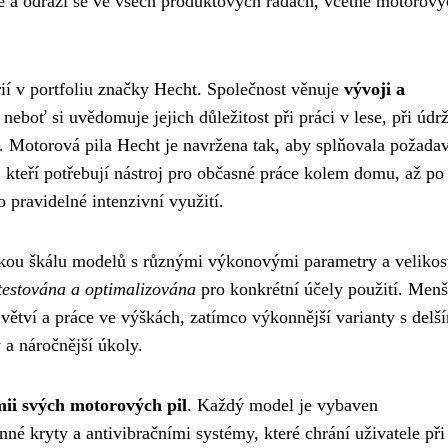
e a odráží se ve všech produktových řadách, včetně motorový
rií v portfoliu značky Hecht. Společnost věnuje
vývoji a
eboť si uvědomuje jejich důležitost při práci v lese, při údr
a. Motorová pila Hecht je navržena tak, aby splňovala požada
, kteří potřebují nástroj pro občasné práce kolem domu, až po
o pravidelné intenzivní využití.
okou škálu modelů s různými výkonovými parametry a velikos
 testována a optimalizována
pro konkrétní účely použití. Menš
 větví a práce ve výškách, zatímco výkonnější varianty s delš
 a náročnější úkoly.
ii svých motorových pil
. Každý model je vybaven
né kryty a antivibračními systémy, které chrání uživatele při