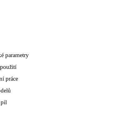
ké parametry
použití
ní práce
odelů
pil