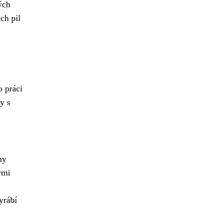
ých
ch pil
o práci
y s
ny
ými
yrábí