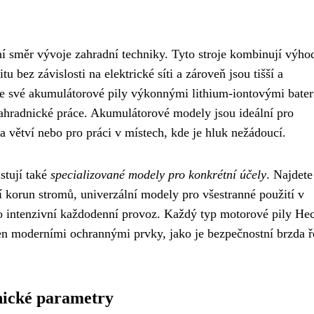
í směr vývoje zahradní techniky. Tyto stroje kombinují výho
 bez závislosti na elektrické síti a zároveň jsou tišší a
je své akumulátorové pily výkonnými lithium-iontovými bater
 zahradnické práce. Akumulátorové modely jsou ideální pro
 větví nebo pro práci v místech, kde je hluk nežádoucí.
stují také
specializované modely pro konkrétní účely
. Najdete
í korun stromů, univerzální modely pro všestranné použití v
ro intenzivní každodenní provoz. Každý typ motorové pily Hec
en moderními ochrannými prvky, jako je bezpečnostní brzda ř
nické parametry