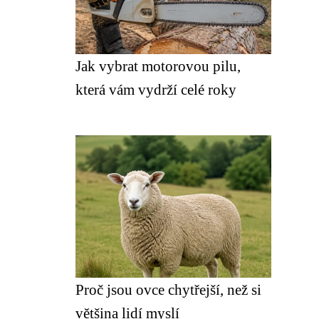
Jak vybrat motorovou pilu,
která vám vydrží celé roky
Proč jsou ovce chytřejší, než si
většina lidí myslí