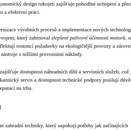
onomický design rukojeti zajišťuje pohodlné uchopení a pře
 a efektivní práci.
ernizace výrobních procesů a implementace nových technolog
ývojem, který zahrnoval
zlepšení palivové účinnosti motorů, s
flektují rostoucí požadavky na ekologičtější provozy a zárove
é nástroje s nižšími provozními náklady.
ajišťuje dostupnost náhradních dílů a servisních služeb, což 
ákaznický servis a dostupnost technické podpory posilují důvě
eputaci na trhu.
t
 zahradní techniky, který uspokojí potřeby jak začínajících