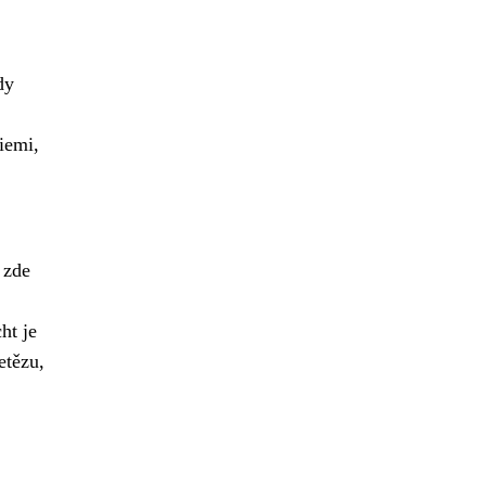
dy
iemi,
 zde
ht je
etězu,