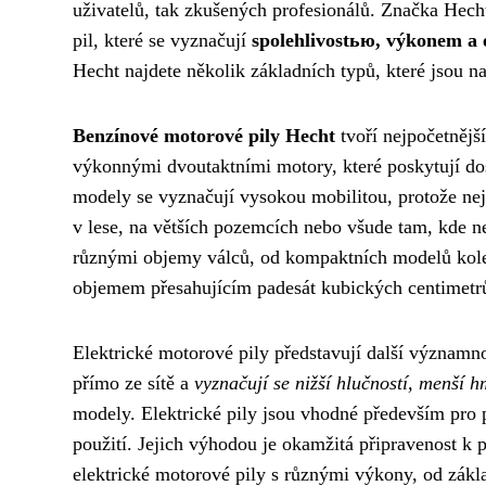
uživatelů, tak zkušených profesionálů. Značka Hecht
pil, které se vyznačují
spolehlivostью, výkonem a
Hecht najdete několik základních typů, které jsou na
Benzínové motorové pily Hecht
tvoří nejpočetnějš
výkonnými dvoutaktními motory, které poskytují do
modely se vyznačují vysokou mobilitou, protože nejso
v lese, na větších pozemcích nebo všude tam, kde ne
různými objemy válců, od kompaktních modelů kolem 
objemem přesahujícím padesát kubických centimetr
Elektrické motorové pily představují další významno
přímo ze sítě a
vyznačují se nižší hlučností, menší 
modely. Elektrické pily jsou vhodné především pro 
použití. Jejich výhodou je okamžitá připravenost k p
elektrické motorové pily s různými výkony, od zákl