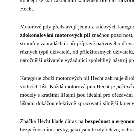
koncept se stal základním kamenem firemní filozofi
Hecht.
Motorové pily představují jednu z klíčových katego
zdokonalování motorových pil
značnou pozornost, n
stromů v zahradách či při přípravě palivového dřev
různých typů uživatelů, od příležitostných uživatelů
náročnější uživatele vyžadující spolehlivý nástroj pr
Kategorie zboží motorových pil Hecht zahrnuje šir
vodicích lišt. Každá motorová pila Hecht je
pečlivě
modely s kratšími lištami jsou ideální pro ořezávání
lištami dokážou efektivně zpracovat i silnější kmeny
Značka Hecht klade důraz na
bezpečnost a ergonom
bezpečnostními prvky, jako jsou brzdy řetězu, ochran