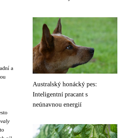
adní a
nou
Australský honácký pes:
Inteligentní pracant s
neúnavnou energií
esto
valy
to