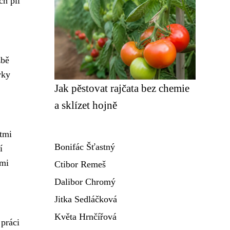
ch pil
žbě
vky
Jak pěstovat rajčata bez chemie
a sklízet hojně
tmi
Bonifác Šťastný
í
ími
Ctibor Remeš
Dalibor Chromý
Jitka Sedláčková
Květa Hrnčířová
 práci