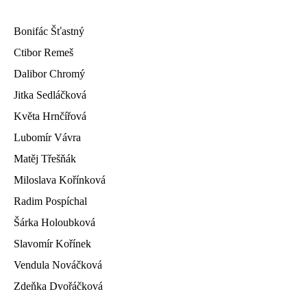
Bonifác Šťastný
Ctibor Remeš
Dalibor Chromý
Jitka Sedláčková
Květa Hrnčířová
Lubomír Vávra
Matěj Třešňák
Miloslava Kořínková
Radim Pospíchal
Šárka Holoubková
Slavomír Kořínek
Vendula Nováčková
Zdeňka Dvořáčková